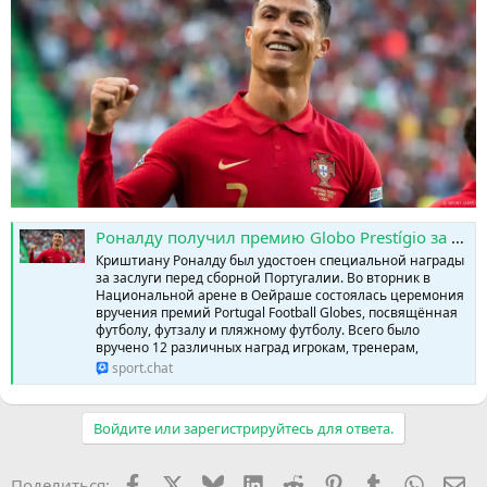
Роналду получил премию Globo Prestígio за 22 года в сборной Португалии » SPORTCHAT - Новости спорта | Футбол | Онлайн трансляции | Чат | Результаты матчей | Спорт | Прогнозы на спорт
Криштиану Роналду был удостоен специальной награды
за заслуги перед сборной Португалии. Во вторник в
Национальной арене в Оейраше состоялась церемония
вручения премий Portugal Football Globes, посвящённая
футболу, футзалу и пляжному футболу. Всего было
вручено 12 различных наград игрокам, тренерам,
sport.chat
Войдите или зарегистрируйтесь для ответа.
Facebook
X (Twitter)
Bluesky
LinkedIn
Reddit
Pinterest
Tumblr
WhatsA
Эл
Поделиться: