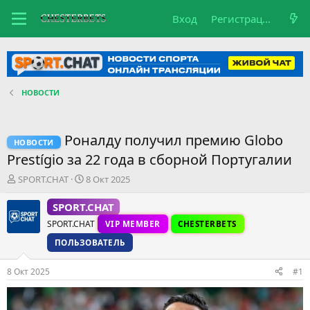
Вход
Регистрация
НОВОСТИ
Роналду получил премию Globo
НОВОСТИ
Prestígio за 22 года в сборной Португалии
А
Д
SPORT.CHAT
8 Окт 2025
в
а
т
т
SPORT.CHAT
о
а
SPORT.CHAT
VIP MEMBER
CHESTERBETS
р
н
т
а
ПОЛЬЗОВАТЕЛЬ
е
ч
м
а
8 Окт 2025
#1
ы
л
а