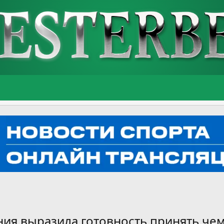
ния выразила готовность принять че