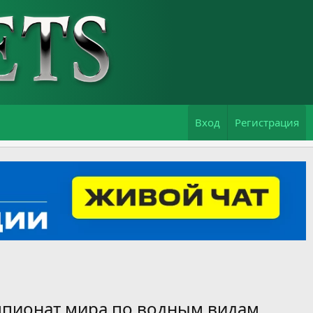
Вход
Регистрация
мпионат мира по водным видам