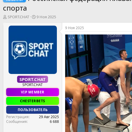
спорта
А
Д
SPORT.CHAT
9 Ноя 2025
в
а
т
т
9 Ноя 2025
о
а
р
н
т
а
е
ч
м
а
ы
л
а
SPORT.CHAT
SPORT.CHAT
VIP MEMBER
CHESTERBETS
ПОЛЬЗОВАТЕЛЬ
Регистрация
29 Авг 2025
Сообщения
6 688