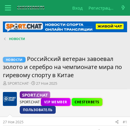
Вход
Регистрация
НОВОСТИ
Российский ветеран завоевал
НОВОСТИ
золото и серебро на чемпионате мира по
гиревому спорту в Китае
А
Д
SPORT.CHAT
27 Ноя 2025
в
а
т
т
SPORT.CHAT
о
а
SPORT.CHAT
VIP MEMBER
CHESTERBETS
р
н
т
а
ПОЛЬЗОВАТЕЛЬ
е
ч
м
а
27 Ноя 2025
#1
ы
л
а