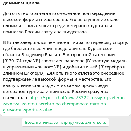
длинном цикле
.
Для опытного атлета это очередное подтверждение
высокой формы и мастерства. Его выступление стало
одним из самых ярких среди ветеранов турнира и
принесло России сразу два пьедестала.
В Китае завершился чемпионат мира по гиревому спорту,
где блестяще выступил представитель Курганской
области Владимир Брагин. В возрастной категории
[B]70–74 года[/B] спортсмен завоевал [B]золотую медаль
в упражнении «рывок»[/B] и добавил к ней [B]серебро в
длинном цикле[/B]. Для опытного атлета это очередное
подтверждение высокой формы и мастерства. Его
выступление стало одним из самых ярких среди
ветеранов турнира и принесло России сразу два
пьедестала.
https://sport.chat/news/3322-rossijskij-veteran-
zavoeval-zoloto-i-serebro-na-chempionate-mira-po-
girevomu-sportu-v-kitae
Войдите или зарегистрируйтесь для ответа.