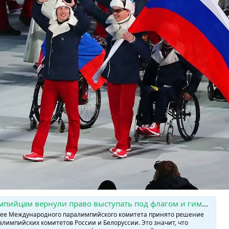
под флагом и гимном. » SPORTCHAT - Новости спорта | Футбол | Онлайн трансляции | Чат | Результаты матчей | Спорт | Прогнозы на спорт
лее Международного паралимпийского комитета принято решение
лимпийских комитетов России и Белоруссии. Это значит, что