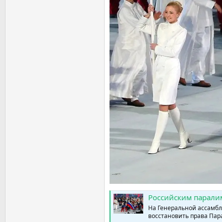
Российским паралимпийцам вернули право выступать 
На Генеральной ассамб
восстановить права Пара