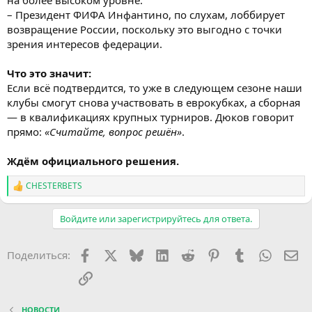
на более высоком уровне.
– Президент ФИФА Инфантино, по слухам, лоббирует
возвращение России, поскольку это выгодно с точки
зрения интересов федерации.
Что это значит:
Если всё подтвердится, то уже в следующем сезоне наши
клубы смогут снова участвовать в еврокубках, а сборная
— в квалификациях крупных турниров. Дюков говорит
прямо:
«Считайте, вопрос решён»
.
Ждём официального решения.
CHESTERBETS
Р
е
а
Войдите или зарегистрируйтесь для ответа.
к
ц
и
Facebook
X (Twitter)
Bluesky
LinkedIn
Reddit
Pinterest
Tumblr
WhatsA
Эл
Поделиться:
и
:
Ссылка
НОВОСТИ