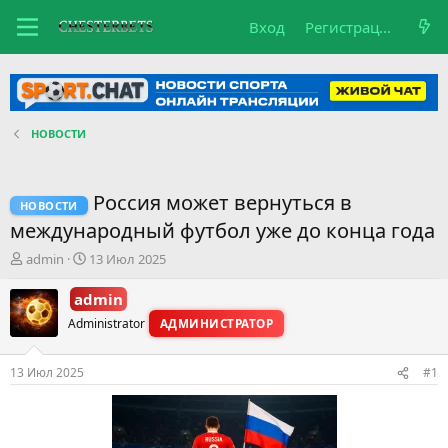
Вход
Регистрация
НОВОСТИ
Россия может вернуться в
НОВОСТИ
международный футбол уже до конца года
А
Д
admin
13 Июл 2025
в
а
т
т
admin
о
а
Administrator
АДМИНИСТРАТОР
р
н
т
а
е
ч
13 Июл 2025
#1
м
а
ы
л
а