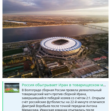
Россия обыгрывает Иран в товарищеском матче в Волгограде со счетом 2-1 » SPORTCHAT - Новости спорта | Футбол | Онлайн трансляции | Чат | Результаты матчей | Спорт | Прогнозы на спорт
В Волгограде сборная России провела увлекательный
товарищеский матч против сборной Ирана,
завершившийся победой хозяев со счётом 2:1. Открыли
счёт российские футболисты: на 22-й минуте отличился
Дмитрий Воробьев после точной передачи Антона
Миранчука. Иранская команда отыгралась после