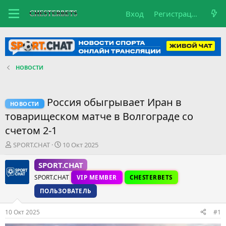
Вход
Регистрация
НОВОСТИ
Россия обыгрывает Иран в
НОВОСТИ
товарищеском матче в Волгограде со
счетом 2-1
А
Д
SPORT.CHAT
10 Окт 2025
в
а
т
т
SPORT.CHAT
о
а
SPORT.CHAT
VIP MEMBER
CHESTERBETS
р
н
т
а
ПОЛЬЗОВАТЕЛЬ
е
ч
м
а
10 Окт 2025
#1
ы
л
а