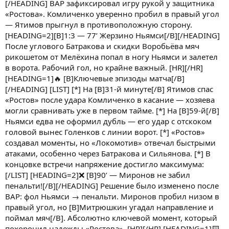
[/HEADING] ВАР зафиксировал игру рукой у защитника
«Ростова». Комличенко уверенно пробил в правый угол
— Ятимов прыгнул в противоположную сторону.
[HEADING=2][B]1:3 — 77’ Жерзино Ньямси[/B][/HEADING]
После углового Батракова и скидки Воробьёва мяч
рикошетом от Мелёхина попал в ногу Ньямси и залетел
в ворота. Рабочий гол, но крайне важный. [HR][/HR]
[HEADING=1]🔥 [B]Ключевые эпизоды матча[/B]
[/HEADING] [LIST] [*] На [B]31-й минуте[/B] Ятимов спас
«Ростов» после удара Комличенко в касание — хозяева
могли сравнивать уже в первом тайме. [*] На [B]59-й[/B]
Ньямси едва не оформил дубль — его удар с отскоком
головой вынес Голенков с линии ворот. [*] «Ростов»
создавал моменты, но «Локомотив» отвечал быстрыми
атаками, особенно через Батракова и Сильянова. [*] В
концовке встречи напряжение достигло максимума:
[/LIST] [HEADING=2]❌ [B]90’ — Миронов не забил
пенальти![/B][/HEADING] Решение было изменено после
ВАР: фол Ньямси → пенальти. Миронов пробил низом в
правый угол, но [B]Митрюшкин угадал направление и
поймал мяч[/B]. Абсолютно ключевой момент, который
похоронил надежды «Ростова». [HR][/HR] [HEADING=1]🟨