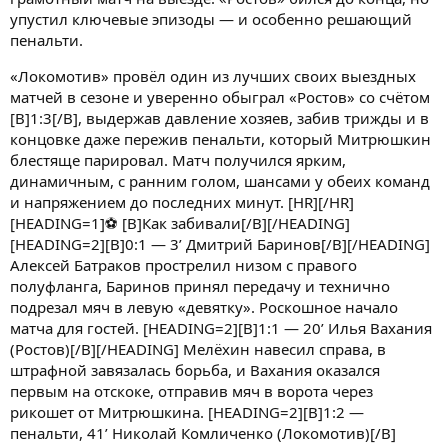
упустил ключевые эпизоды — и особенно решающий
пенальти.
«Локомотив» провёл один из лучших своих выездных
матчей в сезоне и уверенно обыграл «Ростов» со счётом
[B]1:3[/B], выдержав давление хозяев, забив трижды и в
концовке даже пережив пенальти, который Митрюшкин
блестяще парировал. Матч получился ярким,
динамичным, с ранним голом, шансами у обеих команд
и напряжением до последних минут. [HR][/HR]
[HEADING=1]⚽ [B]Как забивали[/B][/HEADING]
[HEADING=2][B]0:1 — 3’ Дмитрий Баринов[/B][/HEADING]
Алексей Батраков прострелил низом с правого
полуфланга, Баринов принял передачу и технично
подрезал мяч в левую «девятку». Роскошное начало
матча для гостей. [HEADING=2][B]1:1 — 20’ Илья Вахания
(Ростов)[/B][/HEADING] Мелёхин навесил справа, в
штрафной завязалась борьба, и Вахания оказался
первым на отскоке, отправив мяч в ворота через
рикошет от Митрюшкина. [HEADING=2][B]1:2 —
пенальти, 41’ Николай Комличенко (Локомотив)[/B]