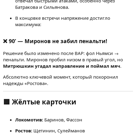
отвечал быстрыми атаками, особенно через
Батракова и Сильянова.
В концовке встречи напряжение достигло
максимума:
❌
90’ — Миронов не забил пенальти!
Решение было изменено после ВАР: фол Ньямси →
пенальти. Миронов пробил низом в правый угол, но
Митрюшкин угадал направление и поймал мяч
.
Абсолютно ключевой момент, который похоронил
надежды «Ростова».
🟨
Жёлтые карточки
Локомотив:
Баринов, Фассон
Ростов:
Щетинин, Сулейманов