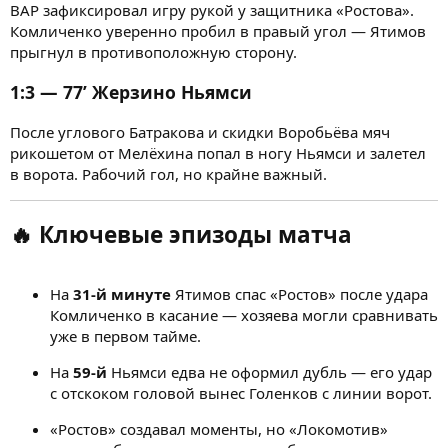
ВАР зафиксировал игру рукой у защитника «Ростова».
Комличенко уверенно пробил в правый угол — Ятимов
прыгнул в противоположную сторону.
1:3 — 77’ Жерзино Ньямси
После углового Батракова и скидки Воробьёва мяч
рикошетом от Мелёхина попал в ногу Ньямси и залетел
в ворота. Рабочий гол, но крайне важный.
🔥
Ключевые эпизоды матча
На
31-й минуте
Ятимов спас «Ростов» после удара
Комличенко в касание — хозяева могли сравнивать
уже в первом тайме.
На
59-й
Ньямси едва не оформил дубль — его удар
с отскоком головой вынес Голенков с линии ворот.
«Ростов» создавал моменты, но «Локомотив»