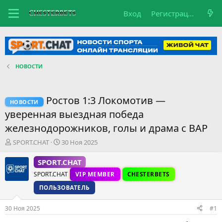
Вход
Регистрация
НОВОСТИ
Ростов 1:3 Локомотив —
НОВОСТИ
уверенная выездная победа
железнодорожников, голы и драма с ВАР
А
Д
SPORT.CHAT
30 Ноя 2025
в
а
т
т
SPORT.CHAT
о
а
SPORT.CHAT
VIP MEMBER
CHESTERBETS
р
н
т
а
ПОЛЬЗОВАТЕЛЬ
е
ч
м
а
30 Ноя 2025
#1
ы
л
а