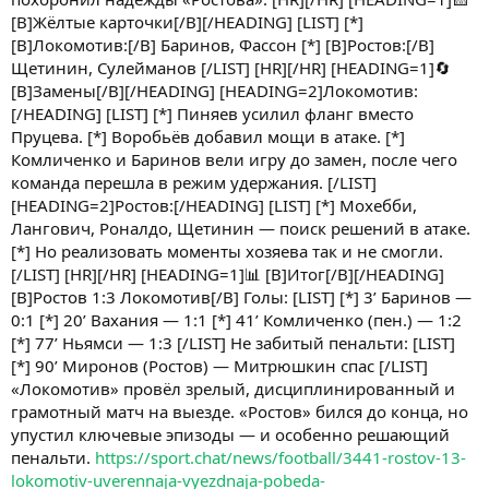
[B]Жёлтые карточки[/B][/HEADING] [LIST] [*]
[B]Локомотив:[/B] Баринов, Фассон [*] [B]Ростов:[/B]
Щетинин, Сулейманов [/LIST] [HR][/HR] [HEADING=1]🔄
[B]Замены[/B][/HEADING] [HEADING=2]Локомотив:
[/HEADING] [LIST] [*] Пиняев усилил фланг вместо
Пруцева. [*] Воробьёв добавил мощи в атаке. [*]
Комличенко и Баринов вели игру до замен, после чего
команда перешла в режим удержания. [/LIST]
[HEADING=2]Ростов:[/HEADING] [LIST] [*] Мохебби,
Лангович, Роналдо, Щетинин — поиск решений в атаке.
[*] Но реализовать моменты хозяева так и не смогли.
[/LIST] [HR][/HR] [HEADING=1]📊 [B]Итог[/B][/HEADING]
[B]Ростов 1:3 Локомотив[/B] Голы: [LIST] [*] 3’ Баринов —
0:1 [*] 20’ Вахания — 1:1 [*] 41’ Комличенко (пен.) — 1:2
[*] 77’ Ньямси — 1:3 [/LIST] Не забитый пенальти: [LIST]
[*] 90’ Миронов (Ростов) — Митрюшкин спас [/LIST]
«Локомотив» провёл зрелый, дисциплинированный и
грамотный матч на выезде. «Ростов» бился до конца, но
упустил ключевые эпизоды — и особенно решающий
пенальти.
https://sport.chat/news/football/3441-rostov-13-
lokomotiv-uverennaja-vyezdnaja-pobeda-