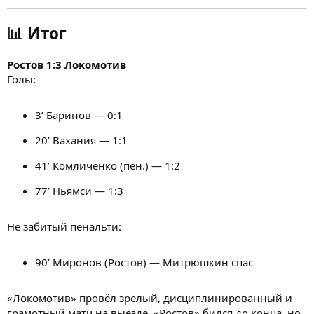
📊
Итог
Ростов 1:3 Локомотив
Голы:
3’ Баринов — 0:1
20’ Вахания — 1:1
41’ Комличенко (пен.) — 1:2
77’ Ньямси — 1:3
Не забитый пенальти:
90’ Миронов (Ростов) — Митрюшкин спас
«Локомотив» провёл зрелый, дисциплинированный и
грамотный матч на выезде. «Ростов» бился до конца, но