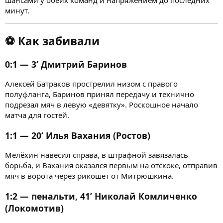
шансами у обеих команд и напряжением до последних
минут.
⚽
Как забивали
0:1 — 3’ Дмитрий Баринов
Алексей Батраков прострелил низом с правого
полуфланга, Баринов принял передачу и технично
подрезал мяч в левую «девятку». Роскошное начало
матча для гостей.
1:1 — 20’ Илья Вахания (Ростов)
Мелёхин навесил справа, в штрафной завязалась
борьба, и Вахания оказался первым на отскоке, отправив
мяч в ворота через рикошет от Митрюшкина.
1:2 — пенальти, 41’ Николай Комличенко
(Локомотив)