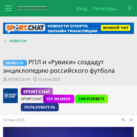
Вход
Регистрация
НОВОСТИ
РПЛ и «Рувики» создадут
НОВОСТИ
энциклопедию российского футбола
А
Д
SPORT.CHAT
10 Ноя 2025
в
а
т
т
SPORT.CHAT
о
а
SPORT.CHAT
VIP MEMBER
CHESTERBETS
р
н
т
а
ПОЛЬЗОВАТЕЛЬ
е
ч
м
а
10 Ноя 2025
#1
ы
л
а