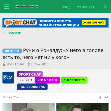
Вход
Регистрация
НОВОСТИ
Руни о Роналду: «У него в голове
НОВОСТИ
есть то, чего нет ни у кого»
А
Д
SPORT.CHAT
25 Сен 2025
в
а
т
т
SPORT.CHAT
о
а
SPORT.CHAT
VIP MEMBER
CHESTERBETS
р
н
т
а
ПОЛЬЗОВАТЕЛЬ
е
ч
м
а
25 Сен 2025
#1
ы
л
а