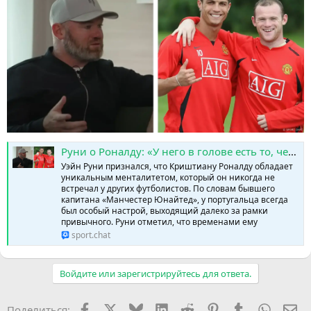
Руни о Роналду: «У него в голове есть то, чего нет ни у кого» » SPORTCHAT - Новости спорта | Футбол | Онлайн трансляции | Чат | Результаты матчей | Спорт | Прогнозы на спорт
Уэйн Руни признался, что Криштиану Роналду обладает
уникальным менталитетом, который он никогда не
встречал у других футболистов. По словам бывшего
капитана «Манчестер Юнайтед», у португальца всегда
был особый настрой, выходящий далеко за рамки
привычного. Руни отметил, что временами ему
sport.chat
Войдите или зарегистрируйтесь для ответа.
Facebook
X (Twitter)
Bluesky
LinkedIn
Reddit
Pinterest
Tumblr
WhatsA
Эл
Поделиться: