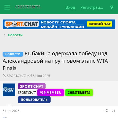
Вход
Регистрация
НОВОСТИ
Рыбакина одержала победу над
НОВОСТИ
Александровой на групповом этапе WTA
Finals
А
Д
SPORT.CHAT
5 Ноя 2025
в
а
т
т
SPORT.CHAT
о
а
SPORT.CHAT
VIP MEMBER
CHESTERBETS
р
н
т
а
ПОЛЬЗОВАТЕЛЬ
е
ч
м
а
5 Ноя 2025
#1
ы
л
а