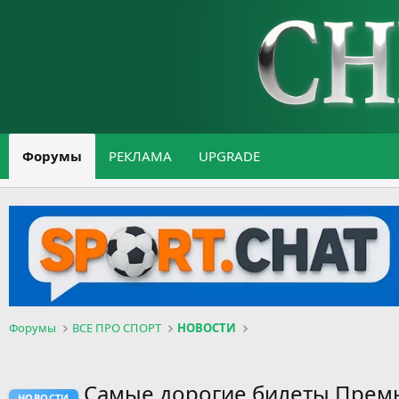
Форумы
РЕКЛАМА
UPGRADE
Форумы
ВСЕ ПРО СПОРТ
НОВОСТИ
Самые дорогие билеты Премь
НОВОСТИ