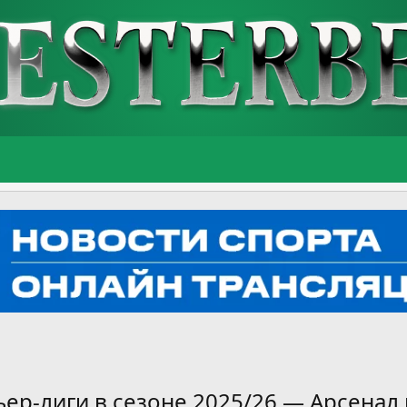
ер-лиги в сезоне 2025/26 — Арсенал 