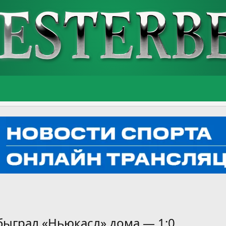
ыграл «Ньюкасл» дома — 1:0