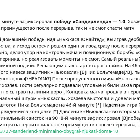
й минуте зафиксировал
победу «Сандерленда» — 1:0
. Хоз
преимущество после перерыва, так и не смог спасти матч.
 домашней победы над «Ньюкасл Юнайтед», выиграв дерби
ства, а исход встречи решил один эпизод сразу после пере
но, делая упор на контроль мяча и позиционную борьбу. «С
оперника, но реализовать моменты не смог. Самый реальны
ичной подачи. Решающим стал старт второго тайма. На 46-
ового навеса защитник «Ньюкасла» [B]Ник Вольтемаде[/B], п
 и концовка[/HEADING] После пропущенного мяча «Ньюкасл
 хозяев. Гости регулярно подавали угловые и били из-за пр
нно сыграв на линии ворот. Концовка матча прошла в нерв
инальный штурм «Ньюкасла», хозяева выстояли и довели м
 Автогол Ника Вольтемаде на 46-й минуте [*] Надёжная игра
реждений в концовке [*] Давление «Ньюкасла» во втором та
нальный свисток на 90+8-й минуте зафиксировал [B]победу
мотря на территориальное преимущество после перерыва, та
ll/3727-sanderlend-minimalno-obygral-njukasl-doma-10