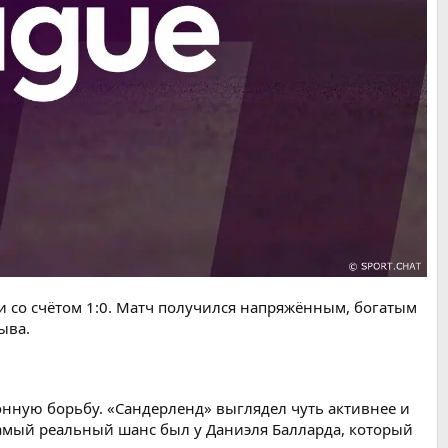
 со счётом 1:0. Матч получился напряжённым, богатым
ыва.
онную борьбу. «Сандерленд» выглядел чуть активнее и
Самый реальный шанс был у Даниэля Балларда, который