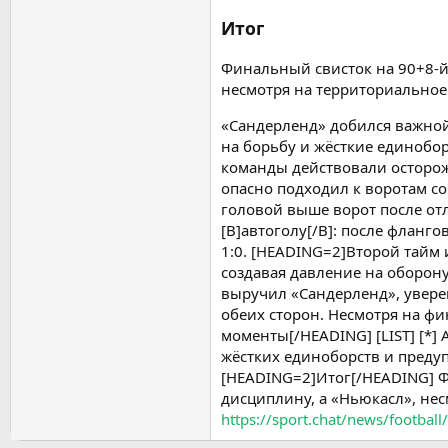
Итог
Финальный свисток на 90+8-
несмотря на территориальное 
«Сандерленд» добился важной
на борьбу и жёсткие единобор
команды действовали осторож
опасно подходил к воротам с
головой выше ворот после отл
[B]автоголу[/B]: после фланг
1:0. [HEADING=2]Второй тайм
создавая давление на оборону
выручил «Сандерленд», увере
обеих сторон. Несмотря на ф
моменты[/HEADING] [LIST] [*]
жёстких единоборств и предуп
[HEADING=2]Итог[/HEADING] Фи
дисциплину, а «Ньюкасл», нес
https://sport.chat/news/footba