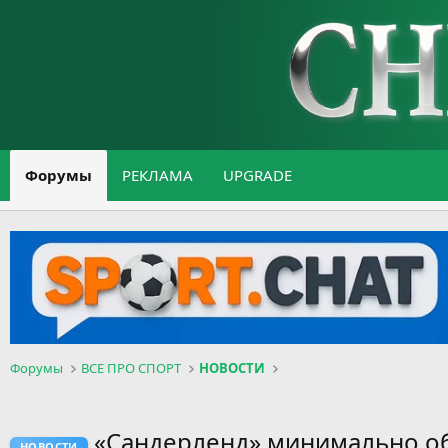
Форумы
РЕКЛАМА
UPGRADE
Форумы
ВСЕ ПРО СПОРТ
НОВОСТИ
«Сандерленд» минимально об
НОВОСТИ