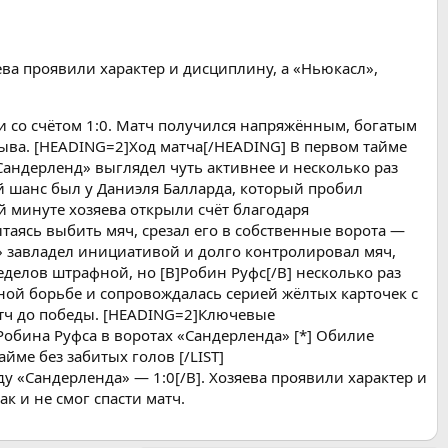
яева проявили характер и дисциплину, а «Ньюкасл»,
 со счётом 1:0. Матч получился напряжённым, богатым
рыва. [HEADING=2]Ход матча[/HEADING] В первом тайме
андерленд» выглядел чуть активнее и несколько раз
й шанс был у Даниэля Балларда, который пробил
й минуте хозяева открыли счёт благодаря
ытаясь выбить мяч, срезал его в собственные ворота —
» завладел инициативой и долго контролировал мяч,
еделов штрафной, но [B]Робин Руфс[/B] несколько раз
ной борьбе и сопровождалась серией жёлтых карточек с
атч до победы. [HEADING=2]Ключевые
 Робина Руфса в воротах «Сандерленда» [*] Обилие
йме без забитых голов [/LIST]
 «Сандерленда» — 1:0[/B]. Хозяева проявили характер и
к и не смог спасти матч.