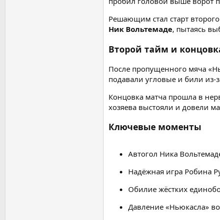
пробил головой выше ворот п
Решающим стал старт второго 
Ник Вольтемаде
, пытаясь вы
Второй тайм и концовк
После пропущенного мяча «Нь
подавали угловые и били из-
Концовка матча прошла в нер
хозяева выстояли и довели ма
Ключевые моменты
Автогол Ника Вольтемад
Надёжная игра Робина Р
Обилие жёстких единобо
Давление «Ньюкасла» во