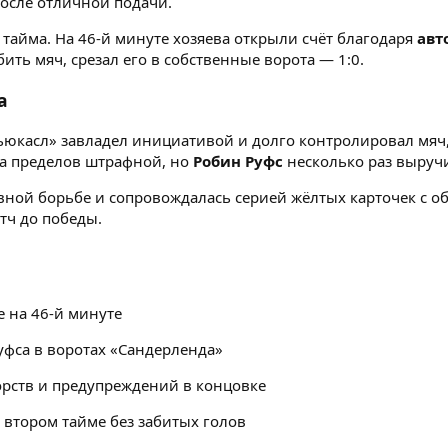
осле отличной подачи.
тайма. На 46-й минуте хозяева открыли счёт благодаря
авт
бить мяч, срезал его в собственные ворота — 1:0.
а
юкасл» завладел инициативой и долго контролировал мяч, 
за пределов штрафной, но
Робин Руфс
несколько раз выручи
вной борьбе и сопровождалась серией жёлтых карточек с о
тч до победы.
е на 46-й минуте
уфса в воротах «Сандерленда»
рств и предупреждений в концовке
 втором тайме без забитых голов