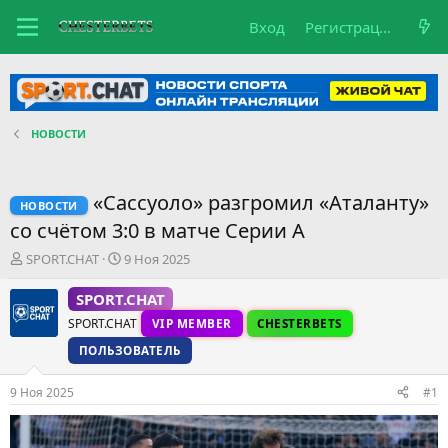
Вход
Регистрация
НОВОСТИ
«Сассуоло» разгромил «Аталанту»
НОВОСТИ
со счётом 3:0 в матче Серии A
А
Д
SPORT.CHAT
9 Ноя 2025
в
а
т
т
SPORT.CHAT
о
а
SPORT.CHAT
VIP MEMBER
CHESTERBETS
р
н
т
а
ПОЛЬЗОВАТЕЛЬ
е
ч
м
а
9 Ноя 2025
#1
ы
л
а