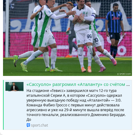
«Сассуоло» разгромил «Аталанту» со счётом 3:0 в матче Серии A » SPORTCHAT - Новости спорта | Футбол | Онлайн трансляции | Чат | Результаты матчей | Спорт | Прогнозы на спорт
На стадионе «Гевисс» завершился матч 12-го тура
итальянской Серии A, в котором «Сассуоло» одержал
уверенную выездную победу над «Аталантой» — 3:0.
Команда Фабио Гроссо с первых минут действовала
агрессивно и уже на 29-й минуте вышла вперёд после
точного пенальти, реализованного Доменико Берарди.
До
sport.chat