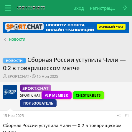
Вход
Регистрация
НОВОСТИ
Сборная России уступила Чили —
НОВОСТИ
0:2 в товарищеском матче
А
Д
SPORT.CHAT
15 Ноя 2025
в
а
т
т
SPORT.CHAT
о
а
SPORT.CHAT
VIP MEMBER
CHESTERBETS
р
н
т
а
ПОЛЬЗОВАТЕЛЬ
е
ч
м
а
15 Ноя 2025
#1
ы
л
а
Сборная России уступила Чили — 0:2 в товарищеском
матче