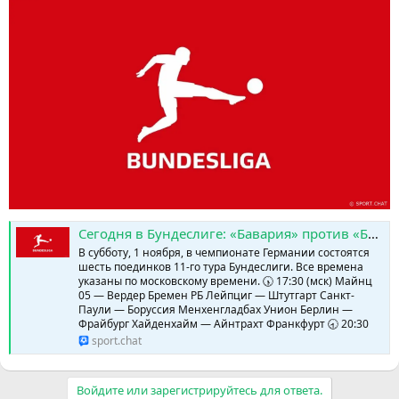
Сегодня в Бундеслиге: «Бавария» против «Байера», «РБ Лейпциг» принимает «Штутгарт» » SPORTCHAT - Новости спорта | Футбол | Онлайн трансляции | Чат | Результаты матчей | Спорт | Прогнозы на спорт
В субботу, 1 ноября, в чемпионате Германии состоятся
шесть поединков 11-го тура Бундеслиги. Все времена
указаны по московскому времени. 🕠 17:30 (мск) Майнц
05 — Вердер Бремен РБ Лейпциг — Штутгарт Санкт-
Паули — Боруссия Менхенгладбах Унион Берлин —
Фрайбург Хайденхайм — Айнтрахт Франкфурт 🕣 20:30
sport.chat
Войдите или зарегистрируйтесь для ответа.