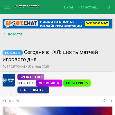
Вход
Регистрация
НОВОСТИ
Сегодня в КХЛ: шесть матчей
НОВОСТИ
игрового дня
А
Д
SPORT.CHAT
6 Ноя 2025
в
а
т
т
SPORT.CHAT
о
а
SPORT.CHAT
VIP MEMBER
CHESTERBETS
р
н
т
а
ПОЛЬЗОВАТЕЛЬ
е
ч
м
а
6 Ноя 2025
#1
ы
л
а