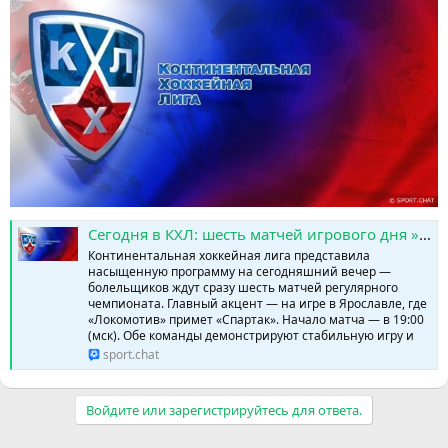
Сегодня в КХЛ: шесть матчей игрового дня » SPORTCHAT - Новости спорта | Футбол | Онлайн трансляции | Чат | Результаты матчей | Спорт | Прогнозы на спорт
Континентальная хоккейная лига представила
насыщенную программу на сегодняшний вечер —
болельщиков ждут сразу шесть матчей регулярного
чемпионата. Главный акцент — на игре в Ярославле, где
«Локомотив» примет «Спартак». Начало матча — в 19:00
(мск). Обе команды демонстрируют стабильную игру и
sport.chat
Войдите или зарегистрируйтесь для ответа.