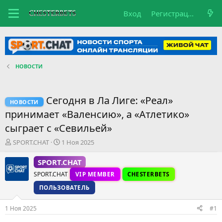
Вход
Регистрация
НОВОСТИ
Сегодня в Ла Лиге: «Реал»
НОВОСТИ
принимает «Валенсию», а «Атлетико»
сыграет с «Севильей»
А
Д
SPORT.CHAT
1 Ноя 2025
в
а
т
т
SPORT.CHAT
о
а
SPORT.CHAT
VIP MEMBER
CHESTERBETS
р
н
т
а
ПОЛЬЗОВАТЕЛЬ
е
ч
м
а
1 Ноя 2025
#1
ы
л
а