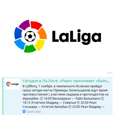
Сегодня в Ла Лиге: «Реал» принимает «Валенсию», а «Атлетико» сыграет с «Севильей» » SPORTCHAT - Новости спорта | Футбол | Онлайн трансляции | Чат | Результаты матчей | Спорт | Прогнозы на спорт
В субботу, 1 ноября, в чемпионате Испании пройдут
сразу четыре матча Примеры. Болельщиков ждут яркие
противостояния с участием лидеров и претендентов на
еврокубки. 🕓 16:00 Вильярреал — Райо Вальекано 🕕
18:15 Атлетико Мадрид — Севилья 🕗 20:30 Реал
Сосьедад — Атлетик Бильбао 🕚 23:00 Реал Мадрид —
sport.chat