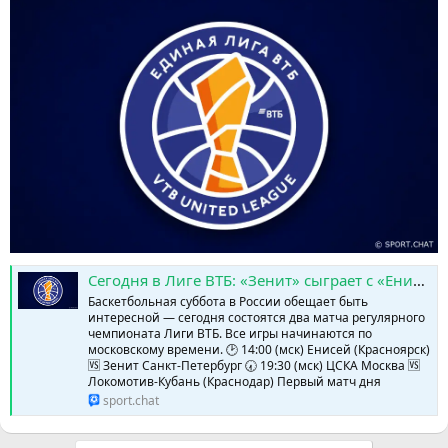
Сегодня в Лиге ВТБ: «Зенит» сыграет с «Енисеем», а ЦСКА примет «Локомотив-Кубань» » SPORTCHAT - Новости спорта | Футбол | Онлайн трансляции | Чат | Результаты матчей | Спорт | Прогнозы на спорт
Баскетбольная суббота в России обещает быть
интересной — сегодня состоятся два матча регулярного
чемпионата Лиги ВТБ. Все игры начинаются по
московскому времени. 🕑 14:00 (мск) Енисей (Красноярск)
🆚 Зенит Санкт-Петербург 🕢 19:30 (мск) ЦСКА Москва 🆚
Локомотив-Кубань (Краснодар) Первый матч дня
sport.chat