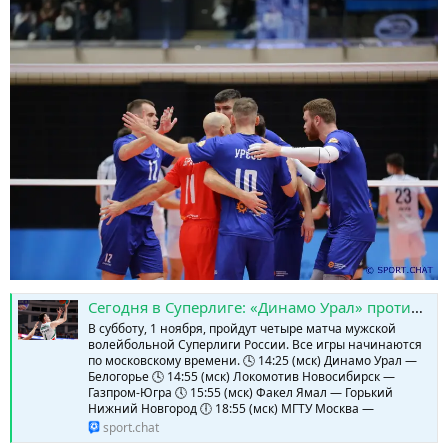
Сегодня в Суперлиге: «Динамо Урал» против «Белогорья», а «Локомотив» принимает «Газпром-Югру» » SPORTCHAT - Новости спорта | Футбол | Онлайн трансляции | Чат | Результаты матчей | Спорт | Прогнозы на спорт
В субботу, 1 ноября, пройдут четыре матча мужской
волейбольной Суперлиги России. Все игры начинаются
по московскому времени. 🕓 14:25 (мск) Динамо Урал —
Белогорье 🕓 14:55 (мск) Локомотив Новосибирск —
Газпром-Югра 🕔 15:55 (мск) Факел Ямал — Горький
Нижний Новгород 🕕 18:55 (мск) МГТУ Москва —
sport.chat