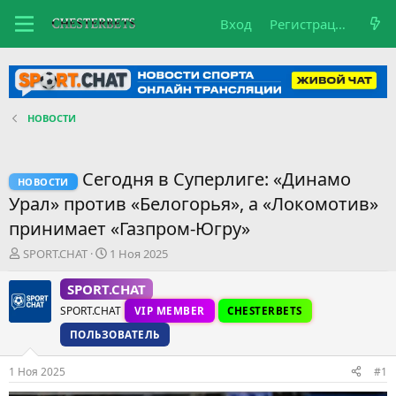
Вход
Регистрация
НОВОСТИ
Сегодня в Суперлиге: «Динамо
НОВОСТИ
Урал» против «Белогорья», а «Локомотив»
принимает «Газпром-Югру»
А
Д
SPORT.CHAT
1 Ноя 2025
в
а
т
т
SPORT.CHAT
о
а
SPORT.CHAT
VIP MEMBER
CHESTERBETS
р
н
т
а
ПОЛЬЗОВАТЕЛЬ
е
ч
м
а
1 Ноя 2025
#1
ы
л
а