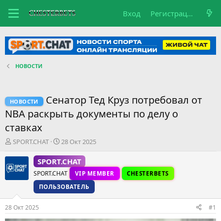
Вход
Регистрация
НОВОСТИ
Сенатор Тед Круз потребовал от
НОВОСТИ
NBA раскрыть документы по делу о
ставках
А
Д
SPORT.CHAT
28 Окт 2025
в
а
т
т
SPORT.CHAT
о
а
SPORT.CHAT
VIP MEMBER
CHESTERBETS
р
н
т
а
ПОЛЬЗОВАТЕЛЬ
е
ч
м
а
28 Окт 2025
#1
ы
л
а