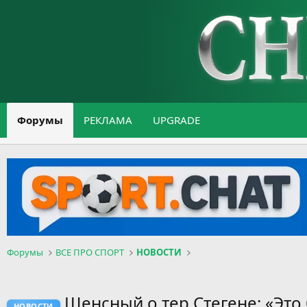
Форумы
РЕКЛАМА
UPGRADE
Форумы
ВСЕ ПРО СПОРТ
НОВОСТИ
Щенсный о тер Стегене: «Это 
НОВОСТИ