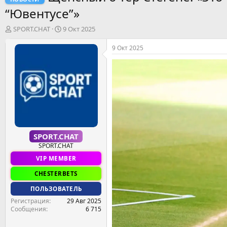
“Ювентусе”»
А
Д
SPORT.CHAT
9 Окт 2025
в
а
т
т
9 Окт 2025
о
а
р
н
т
а
е
ч
м
а
ы
л
а
SPORT.CHAT
SPORT.CHAT
VIP MEMBER
CHESTERBETS
ПОЛЬЗОВАТЕЛЬ
Регистрация
29 Авг 2025
Сообщения
6 715