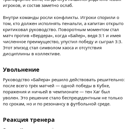
игроков, и состав заметно ослаб.
Внутри команды росли конфликты. Игроки спорили о
том, кто должен исполнять пенальти, а капитан открыто
критиковал руководство. Поворотным моментом стал
матч против «Вердера», когда «Байер», ведя 3:1 и имея
численное преимущество, упустил победу и сыграл 3:3.
Этот эпизод стал символом хаоса и отсутствия
дисциплины в коллективе.
Увольнение​
Руководство «Байера» решило действовать решительно:
после всего трёх матчей — одной победы в Кубке,
поражения и ничьей в чемпионате — тен Хаг был
уволен. Это решение стало беспрецедентным не только
по срокам, но и по резонансу в футбольной среде.
Реакция тренера​