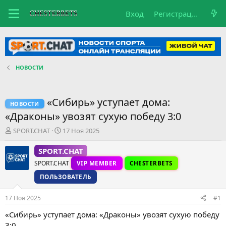
Вход
Регистрация
НОВОСТИ
«Сибирь» уступает дома:
НОВОСТИ
«Драконы» увозят сухую победу 3:0
А
Д
SPORT.CHAT
17 Ноя 2025
в
а
т
т
SPORT.CHAT
о
а
SPORT.CHAT
VIP MEMBER
CHESTERBETS
р
н
т
а
ПОЛЬЗОВАТЕЛЬ
е
ч
м
а
17 Ноя 2025
#1
ы
л
а
«Сибирь» уступает дома: «Драконы» увозят сухую победу
3:0