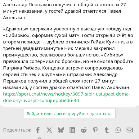
Александр Першаков получил в общей сложности 27
минут наказания, у гостей дракой отметился Павел
Акользин.
«Драконы» одержали уверенную выездную победу над
«Сибирью», оформив сухой матч. Гости открыли счёт во
втором периоде — дублем отличился Гейдж Куинни, а в
третьей двадцатиминутке Ник Меркли закрепил
преимущество, реализовав большинство. «Сибирь»
превзошла соперника по броскам, но не смогла пробить
Патрика Рибара. Концовка встречи сопровождалась
серией стычек и крупными штрафами: Александр
Першаков получил в общей сложности 27 минут
наказания, у гостей дракой отметился Павел Акользин.
https://sport.chat/news/hockey/3097-sibir-ustupaet-doma-
drakony-uvozjat-suhuju-pobedu-30
Войдите или зарегистрируйтесь для ответа.
Facebook
X (Twitter)
Bluesky
LinkedIn
Reddit
Pinterest
Tumblr
WhatsA
Эл
Поделиться: