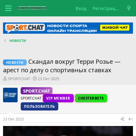
Вход
Регистрация
НОВОСТИ
Скандал вокруг Терри Розье —
НОВОСТИ
арест по делу о спортивных ставках
А
Д
SPORT.CHAT
23 Окт 2025
в
а
т
т
SPORT.CHAT
о
а
SPORT.CHAT
VIP MEMBER
CHESTERBETS
р
н
т
а
ПОЛЬЗОВАТЕЛЬ
е
ч
м
а
23 Окт 2025
#1
ы
л
а