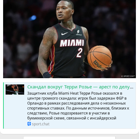
Скандал вокруг Терри Розье — арест по делу о спортивных ставках » SPORTCHAT - Новости спорта | Футбол | Онлайн трансляции | Чат | Результаты матчей | Спорт | Прогнозы на спорт
Защитник клуба Miami Heat Терри Розье оказался в
центре громкого скандала: игрок был задержан ФБР в
Орландо в рамках расследования дела о незаконных
спортивных ставках. По данным источников, близких к
следствию, Розье подозревается в участии в
букмекерской схеме, связанной с инсайдерской
sport.chat