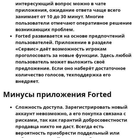
интересующий вопрос можно в чате
приложения, ожидание ответа чаще всего
занимает от 10 до 30 минут. Многие
пользователи отмечают оперативное решение
возникающих проблем.
Forted развивается на основе предпочтений
пользователей. Приложение в разделе
«Сервис» даёт возможность игрокам
проголосовать за новые функции. Здесь любой
пользователь может выложить своё
предложение. Если оно наберёт достаточное
количество голосов, техподдержка его
внедряет.
Минусы приложения Forted
Сложность доступа. Зарегистрировать новый
аккаунт невозможно, а его покупка связана с
рисками, так как гарантий добросовестности
продавца никто не даст. Всегда есть
вероятность приобрести поддельный или