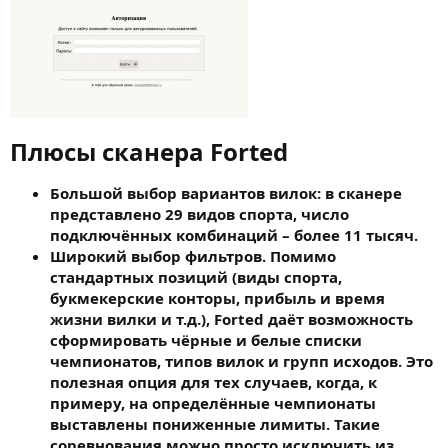
Плюсы сканера Forted
Большой выбор вариантов вилок: в сканере
представлено 29 видов спорта, число
подключённых комбинаций – более 11 тысяч.
Широкий выбор фильтров. Помимо
стандартных позиций (виды спорта,
букмекерские конторы, прибыль и время
жизни вилки и т.д.), Forted даёт возможность
сформировать чёрные и белые списки
чемпионатов, типов вилок и групп исходов. Это
полезная опция для тех случаев, когда, к
примеру, на определённые чемпионаты
выставлены пониженные лимиты. Такие
соревнования можно просто исключить из