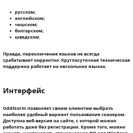
русском;
английском;
чешском;
болгарском;
шведском.
Правда, переключение языков не всегда
срабатывает корректно. Круглосуточная техническая
поддержка работает на нескольких языках.
Интерфейс​
OddStorm позволяет своим клиентам выбрать
наиболее удобный вариант пользования сканером.
Доступна веб-версия на сайте, с которой можно
работать даже без регистрации. Кроме того, можно
скачать и установить стационарное ПО для Windows.