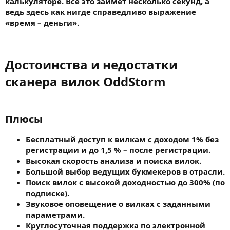
калькуляторе. Все это займет несколько секунд, а
ведь здесь как нигде справедливо выражение
«время – деньги».
Достоинства и недостатки
сканера вилок OddStorm​
Плюсы​
Бесплатный доступ к вилкам с доходом 1% без
регистрации и до 1,5 % – после регистрации.
Высокая скорость анализа и поиска вилок.
Большой выбор ведущих букмекеров в отрасли.
Поиск вилок с высокой доходностью до 300% (по
подписке).
Звуковое оповещение о вилках с заданными
параметрами.
Круглосуточная поддержка по электронной