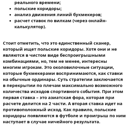
реального времени;
польские коридоры;
анализ движения линий букмекеров;
расчет ставок по вилкам (через онлайн-
калькулятор).
Стоит отметить, что это единственный сканер,
который ищет польские коридоры. Хотя они и не
являются в чистом виде беспроигрышными
комбинациями, но, тем не менее, интересны
многим игрокам. Это околовилочные ситуации,
которые букмекерами воспринимаются, как ставки
на обычные ординары. Суть стратегии заключается
в перекрытии по плечам максимально возможного
количества исходов спортивного события. При этом
первая ставка – это азиатская фора, которая при
расчете делится на 2 части. А вторая ставка идет на
противоположный исход. Как правило, польские
коридоры появляются в футболе и проигрыш по ним
наступает в случае ничейного результата.