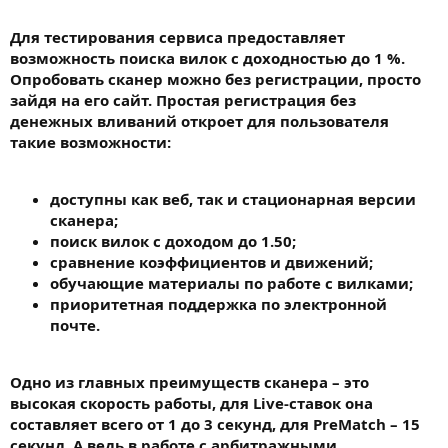
Для тестирования сервиса предоставляет
возможность поиска вилок с доходностью до 1 %.
Опробовать сканер можно без регистрации, просто
зайдя на его сайт. Простая регистрация без
денежных вливаний откроет для пользователя
такие возможности:
доступны как веб, так и стационарная версии
сканера;
поиск вилок с доходом до 1.50;
сравнение коэффициентов и движений;
обучающие материалы по работе с вилками;
приоритетная поддержка по электронной
почте.
Одно из главных преимуществ сканера – это
высокая скорость работы, для Live-ставок она
составляет всего от 1 до 3 секунд, для PreMatch – 15
секунд. А ведь в работе с арбитражными