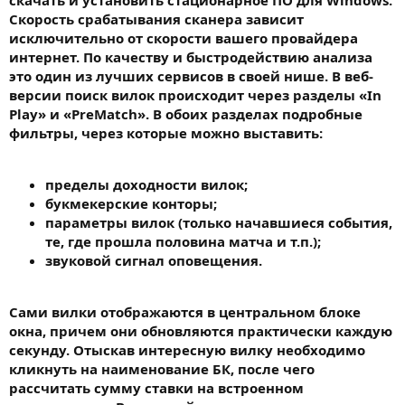
Скорость срабатывания сканера зависит
исключительно от скорости вашего провайдера
интернет. По качеству и быстродействию анализа
это один из лучших сервисов в своей нише. В веб-
версии поиск вилок происходит через разделы «In
Play» и «PreMatch». В обоих разделах подробные
фильтры, через которые можно выставить:
пределы доходности вилок;
букмекерские конторы;
параметры вилок (только начавшиеся события,
те, где прошла половина матча и т.п.);
звуковой сигнал оповещения.
Сами вилки отображаются в центральном блоке
окна, причем они обновляются практически каждую
секунду. Отыскав интересную вилку необходимо
кликнуть на наименование БК, после чего
рассчитать сумму ставки на встроенном