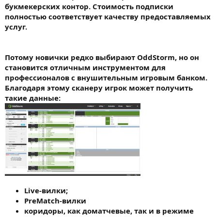
букмекерских контор. Стоимость подписки
полностью соответствует качеству предоставляемых
услуг.
Потому новички редко выбирают OddStorm, но он
становится отличным инструментом для
профессионалов с внушительным игровым банком.
Благодаря этому сканеру игрок может получить
такие данные:
Live-вилки;
PreMatch-вилки
коридоры, как доматчевые, так и в режиме