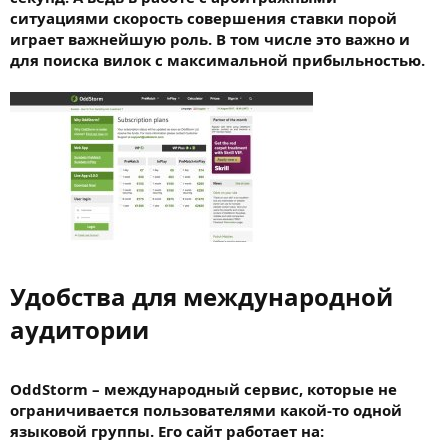
ситуациями скорость совершения ставки порой
играет важнейшую роль. В том числе это важно и
для поиска вилок с максимальной прибыльностью.
Удобства для международной
аудитории​
OddStorm – международный сервис, которые не
ограничивается пользователями какой-то одной
языковой группы. Его сайт работает на: