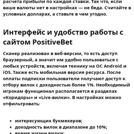
расчета прибыли по каждой ставки. Так что, если
ваше валюты нет в настройках — не беда. Считайте в
условных долларах, а ставьте в чем угодно.
Интерфейс и удобство работы с
сайтом PositiveBet​
Сканер реализован в веб-версии, то есть доступ
браузерный, а значит им удобно пользоваться с
любых устройств, включая технику на ОС Android и
iOS. Также есть мобильная версия ресурса. После
оплаты подписки пользователи получают доступ к
отбору вилок с доходностью более 1%. Необходимый
игрокам функционал располагается в разделах
«Коридоры» и «Live-вилки». В настройках можно
отфильтровать:
интересующих букмекеров;
доходность вилок в диапазоне до 10%;
время жизни вилки;