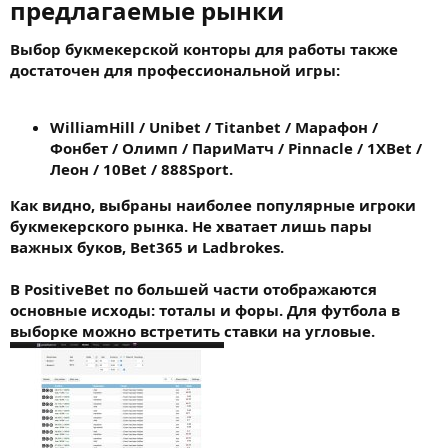
предлагаемые рынки​
Выбор букмекерской конторы для работы также
достаточен для профессиональной игры:
WilliamHill / Unibet / Titanbet / Марафон /
Фонбет / Олимп / ПариМатч / Pinnacle / 1XBet /
Леон / 10Bet / 888Sport.
Как видно, выбраны наиболее популярные игроки
букмекерского рынка. Не хватает лишь пары
важных буков, Bet365 и Ladbrokes.
В PositiveBet по большей части отображаются
основные исходы: тоталы и форы. Для футбола в
выборке можно встретить ставки на угловые.