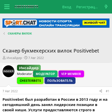
Вход
Регистрация
СКАНЕРЫ ВИЛОК
Сканер букмекерских вилок Positivebet
А
Д
Инсайдер
7 Авг 2022
в
а
т
т
Инсайдер
о
а
Moderator
МОДЕРАТОР
VIP MEMBER
р
н
т
а
CHESTERBETS
ПОЛЬЗОВАТЕЛЬ
е
ч
м
а
7 Авг 2022
#1
ы
л
а
Positivebet был разработан в России в 2013 году и на
сегодняшний день занял лидерские позиции в
своей нише. Услуги предоставляются строго в