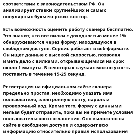
соответствии с законодательством РФ. Он
анализирует ставки крупнейших и самых
популярных букмекерских контор.
Есть возможность оценить работу сканера бесплатно.
Это значит, что все вилки с доходностью менее 1%
обнаруживаются через форму, находящуюся в
свободном доступе. Сервис работает в веб-формате.
Он ищет данные с высокой скоростью, позволяя
иметь дело с вилками, открывающимися на срок
около 1 минуты. В некоторых случаях можно успеть
поставить в течение 15-25 секунд.
Регистрация на официальном сайте сканера
предельно простая, необходимо указать имя
пользователя, электронную почту, пароль и
проверочный код. Кроме того, форму с данными
нельзя будет отправить, пока вы не примете условия
пользовательского соглашения. Оно выложено на
сайте в свободном доступе и содержит всю
информацию относительно правил использования