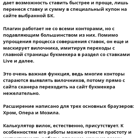
дает возможность ставить быстрее и проще, лишь
перенеся ставку и сумму в специальный купон на
сайте выбранной БК.
Плагин работает не со всеми конторами, но с
подавляющим большинством из них. Помимо
упрощения процесса совершения ставок, он еще и
маскирует вилочника, имитируя переходы с
главной страницы букмекера в раздел со ставками
Live и далее.
Это очень важная функция, ведь многие конторы
стараются выявлять вилочников, потому прямо с
сайта сканера переходить на сайт букмекера
нежелательно.
Расширение написано для трех основных браузеров:
Хром, Опера и Мозила.
Калькулятор вилок, естественно, присутствует. К
особенностям его работы можно отнести простоту и