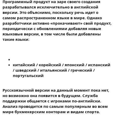
Программный продукт на заре своего создания
разрабатывался исключительно в английской
версии. Это объяснимо, поскольку речь идет о
самом распространенном языке в мире. Однако
разработчики активно «прокачивают» свой продукт,
периодически с обновлениями добавляя новые
языковые версии, в том числе были добавлены
такие языки:
китайский / корейский / японский / испанский
/ шведский / итальянский / греческий /
португальский
Русскоязычной версии на данный момент пока нет,
но возможно она появится в будущем. Служба
поддержки общается с игроками по-английски.
Анализ проводится по самым популярным во всем
мире букмекерским конторам и видам спорта.