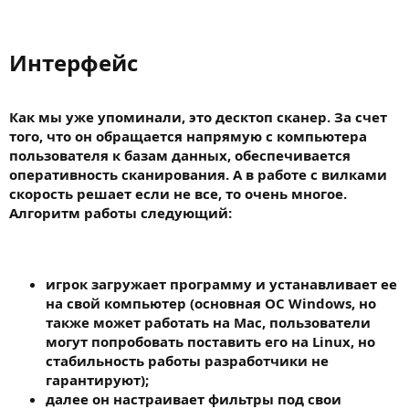
Интерфейс​
Как мы уже упоминали, это десктоп сканер. За счет
того, что он обращается напрямую с компьютера
пользователя к базам данных, обеспечивается
оперативность сканирования. А в работе с вилками
скорость решает если не все, то очень многое.
Алгоритм работы следующий:
игрок загружает программу и устанавливает ее
на свой компьютер (основная ОС Windows, но
также может работать на Mac, пользователи
могут попробовать поставить его на Linux, но
стабильность работы разработчики не
гарантируют);
далее он настраивает фильтры под свои