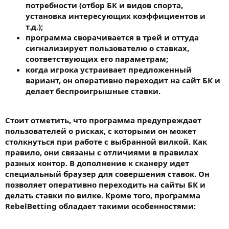
потребности (отбор БК и видов спорта,
установка интересующих коэффициентов и
т.д.);
программа сворачивается в трей и оттуда
сигнализирует пользователю о ставках,
соответствующих его параметрам;
когда игрока устраивает предложенный
вариант, он оперативно переходит на сайт БК и
делает беспроигрышные ставки.
Стоит отметить, что программа предупреждает
пользователей о рисках, с которыми он может
столкнуться при работе с выбранной вилкой. Как
правило, они связаны с отличиями в правилах
разных контор. В дополнение к сканеру идет
специальный браузер для совершения ставок. Он
позволяет оперативно переходить на сайты БК и
делать ставки по вилке. Кроме того, программа
RebelBetting обладает такими особенностями: