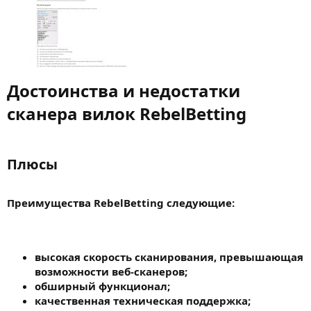
Достоинства и недостатки
сканера вилок RebelBetting​
Плюсы​
Преимущества RebelBetting следующие:
высокая скорость сканирования, превышающая
возможности веб-сканеров;
обширный функционал;
качественная техническая поддержка;