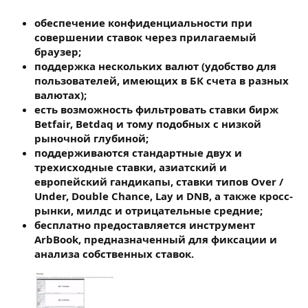
обеспечение конфиденциальности при
совершении ставок через прилагаемый
браузер;
поддержка нескольких валют (удобство для
пользователей, имеющих в БК счета в разных
валютах);
есть возможность фильтровать ставки бирж
Betfair, Betdaq и тому подобных с низкой
рыночной глубиной;
поддерживаются стандартные двух и
трехисходные ставки, азиатский и
европейский гандикапы, ставки типов Over /
Under, Double Chance, Lay и DNB, а также кросс-
рынки, милдс и отрицательные средние;
бесплатно предоставляется инструмент
ArbBook, предназначенный для фиксации и
анализа собственных ставок.