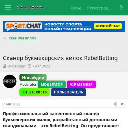
Вход
Регистрация
СКАНЕРЫ ВИЛОК
Сканер букмекерских вилок RebelBetting
А
Д
Инсайдер
7 Авг 2022
в
а
т
т
Инсайдер
о
а
Moderator
МОДЕРАТОР
VIP MEMBER
р
н
т
а
CHESTERBETS
ПОЛЬЗОВАТЕЛЬ
е
ч
м
а
7 Авг 2022
#1
ы
л
а
Профессиональный качественный сканер
букмекерских вилок, разработанный дотошными
скандинавами – это RebelBetting.
Он представляет