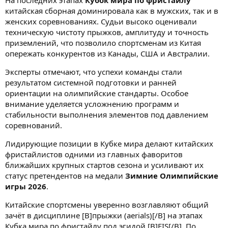
На последних этапах
Кубок мира по фристайлу
китайская сборная доминировала как в мужских, так и в
женских соревнованиях. Судьи высоко оценивали
техническую чистоту прыжков, амплитуду и точность
приземлений, что позволило спортсменам из Китая
опережать конкурентов из Канады, США и Австралии.
Эксперты отмечают, что успехи команды стали
результатом системной подготовки и ранней
ориентации на олимпийские стандарты. Особое
внимание уделяется усложнению программ и
стабильности выполнения элементов под давлением
соревнований.
Лидирующие позиции в Кубке мира делают китайских
фристайлистов одними из главных фаворитов
ближайших крупных стартов сезона и усиливают их
статус претендентов на медали
Зимние Олимпийские
игры 2026
.
Китайские спортсмены уверенно возглавляют общий
зачёт в дисциплине [B]прыжки (aerials)[/B] на этапах
Кубка мира по фристайлу под эгидой [B]FIS[/B]. По