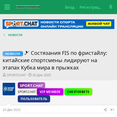
Вход
Регистрация
НОВОСТИ
🎿 Состязания FIS по фристайлу:
НОВОСТИ
китайские спортсмены лидируют на
этапах Кубка мира в прыжках
А
Д
SPORT.CHAT
20 Дек 2025
в
а
т
т
SPORT.CHAT
о
а
SPORT.CHAT
VIP MEMBER
CHESTERBETS
р
н
т
а
ПОЛЬЗОВАТЕЛЬ
е
ч
м
а
20 Дек 2025
#1
ы
л
а