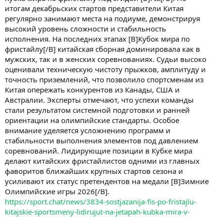
итогам декабрьских стартов представители Китая
регулярно занимают места на подиуме, демонстрируя
высокий уровень сложности и стабильность
исполнения. На последних этапах [B]Кубок мира по
фристайлу[/B] китайская сборная доминировала как в
мужских, так и в женских соревнованиях. Судьи высоко
оценивали техническую чистоту прыжков, амплитуду и
точность приземлений, что позволило спортсменам из
Китая опережать конкурентов из Канады, США и
Австралии. Эксперты отмечают, что успехи команды
стали результатом системной подготовки и ранней
ориентации на олимпийские стандарты. Особое
внимание уделяется усложнению программ и
стабильности выполнения элементов под давлением
соревнований. Лидирующие позиции в Кубке мира
делают китайских фристайлистов одними из главных
фаворитов ближайших крупных стартов сезона и
усиливают их статус претендентов на медали [B]Зимние
Олимпийские игры 2026[/B].
https://sport.chat/news/3834-sostjazanija-fis-po-fristajlu-
kitajskie-sportsmeny-lidirujut-na-jetapah-kubka-mira-v-