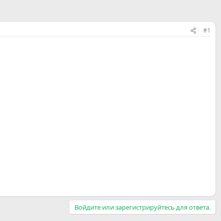
#1
Войдите или зарегистрируйтесь для ответа.