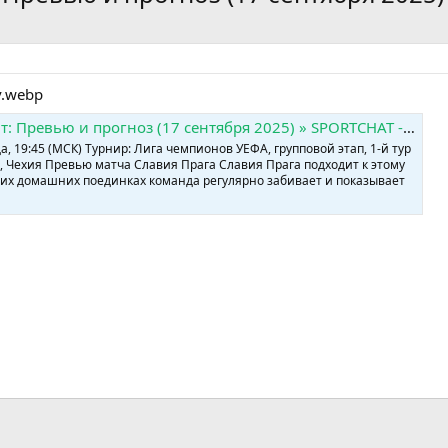
025) » SPORTCHAT - Новости спорта | Футбол | Онлайн трансляции | Чат | Результаты матчей | Спорт | Прогнозы на спорт
а, 19:45 (МСК) Турнир: Лига чемпионов УЕФА, групповой этап, 1-й тур
, Чехия Превью матча Славия Прага Славия Прага подходит к этому
них домашних поединках команда регулярно забивает и показывает