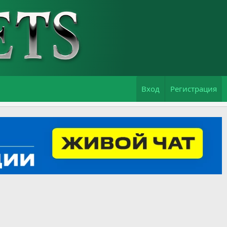
Вход
Регистрация