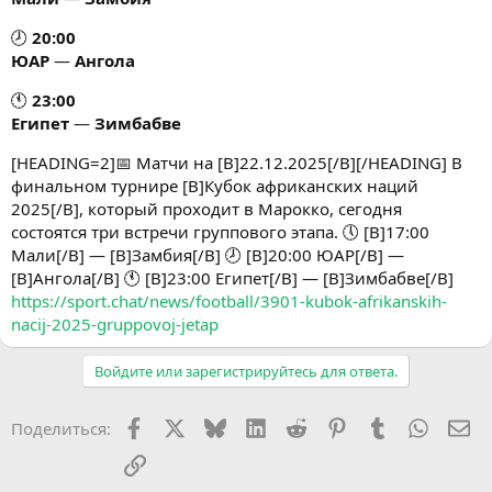
🕗
20:00
ЮАР
—
Ангола
🕚
23:00
Египет
—
Зимбабве
[HEADING=2]📅 Матчи на [B]22.12.2025[/B][/HEADING] В
финальном турнире [B]Кубок африканских наций
2025[/B], который проходит в Марокко, сегодня
состоятся три встречи группового этапа. 🕔 [B]17:00
Мали[/B] — [B]Замбия[/B] 🕗 [B]20:00 ЮАР[/B] —
[B]Ангола[/B] 🕚 [B]23:00 Египет[/B] — [B]Зимбабве[/B]
https://sport.chat/news/football/3901-kubok-afrikanskih-
nacij-2025-gruppovoj-jetap
Войдите или зарегистрируйтесь для ответа.
Facebook
X (Twitter)
Bluesky
LinkedIn
Reddit
Pinterest
Tumblr
WhatsA
Эл
Поделиться:
Ссылка