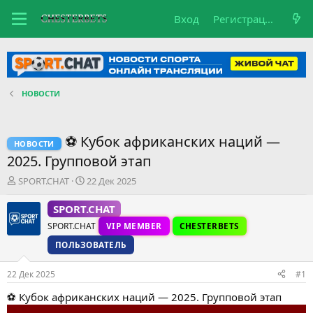
Вход
Регистрация
НОВОСТИ
⚽ Кубок африканских наций —
НОВОСТИ
2025. Групповой этап
А
Д
SPORT.CHAT
22 Дек 2025
в
а
т
т
SPORT.CHAT
о
а
SPORT.CHAT
VIP MEMBER
CHESTERBETS
р
н
т
а
ПОЛЬЗОВАТЕЛЬ
е
ч
м
а
22 Дек 2025
#1
ы
л
а
⚽ Кубок африканских наций — 2025. Групповой этап