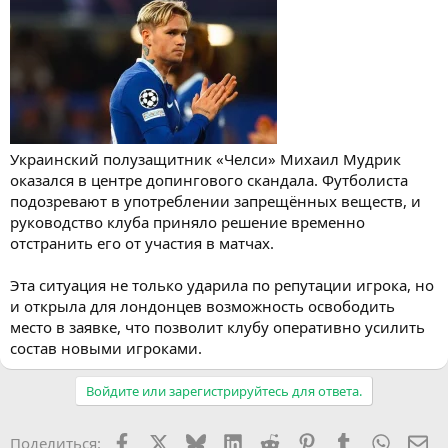
Украинский полузащитник «Челси» Михаил Мудрик
оказался в центре допингового скандала. Футболиста
подозревают в употреблении запрещённых веществ, и
руководство клуба приняло решение временно
отстранить его от участия в матчах.
Эта ситуация не только ударила по репутации игрока, но
и открыла для лондонцев возможность освободить
место в заявке, что позволит клубу оперативно усилить
состав новыми игроками.
Войдите или зарегистрируйтесь для ответа.
Facebook
X (Twitter)
Bluesky
LinkedIn
Reddit
Pinterest
Tumblr
WhatsA
Эл
Поделиться: