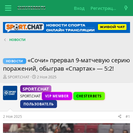
Вход
Регистрация
НОВОСТИ
«Сочи» прервал 9-матчевую серию
НОВОСТИ
поражений, обыграв «Спартак» — 5:2!
А
Д
SPORT.CHAT
2 Ноя 2025
в
а
т
т
SPORT.CHAT
о
а
SPORT.CHAT
VIP MEMBER
CHESTERBETS
р
н
т
а
ПОЛЬЗОВАТЕЛЬ
е
ч
м
а
2 Ноя 2025
#1
ы
л
а