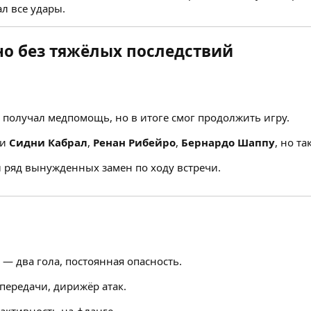
л все удары.
но без тяжёлых последствий
получал медпомощь, но в итоге смог продолжить игру.
ли
Сидни Кабрал
,
Ренан Рибейро
,
Бернардо Шаппу
, но т
л ряд вынужденных замен по ходу встречи.
— два гола, постоянная опасность.
передачи, дирижёр атак.