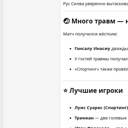
Рус Силва уверенно вытаскива
🤕 Много травм — 
Матч получился жёстким:
Гонсалу Инасиу
дважды 
У гостей травмы получа
«Спортинг» также провё
⭐ Лучшие игроки
Луис Суарес (Спортинг)
Тринкан
— две голевые 