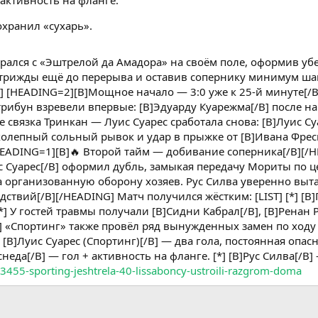
активность на фланге.
хранил «сухарь».
рался с «Эштрелой да Амадора» на своём поле, оформив уб
 трижды ещё до перерыва и оставив сопернику минимум шанс
] [HEADING=2][B]Мощное начало — 3:0 уже к 25-й минуте[/B
трибун взревели впервые: [B]Эдуарду Куарежма[/B] после н
нуте связка Тринкан — Луис Суарес сработала снова: [B]Луис 
ликолепный сольный рывок и удар в прыжке от [B]Ивана Фресне
[HEADING=1][B]🔥 Второй тайм — добивание соперника[/B][/
с Суарес[/B] оформил дубль, замыкая передачу Мориты по ц
 организованную оборону хозяев. Рус Силва уверенно вытас
дствий[/B][/HEADING] Матч получился жёстким: [LIST] [*] [
*] У гостей травмы получали [B]Сидни Кабрал[/B], [B]Ренан
*] «Спортинг» также провёл ряд вынужденных замен по ходу в
] [B]Луис Суарес (Спортинг)[/B] — два гола, постоянная опас
неда[/B] — гол + активность на фланге. [*] [B]Рус Силва[/B]
/3455-sporting-jeshtrela-40-lissaboncy-ustroili-razgrom-doma