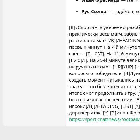
Иван Фреснеда
— гол + 
Рус Силва
— надёжен, со
[B]«Спортинг» уверенно разоб
практически весь матч, забив
развивался матч[/B][/HEADING
первых минут. На 7-й минуте 
счёт — [I]1:0[/I]. На 11-й ми
[I]2:0[/I]. На 25-й минуте ве
выручить не смог. [HR][/HR] 
вопросы о победителе: [B]Луи
создать момент натыкались на
травм — но без тяжёлых после
итоге смог продолжить игру. [
без серьёзных последствий. [
игроки[/B][/HEADING] [LIST] [*
дирижёр атак. [*] [B]Иван Фрес
https://sport.chat/news/football