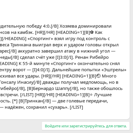
едительную победу 4:0.[/B] Хозяева доминировали
ов на камбэк. [HR][/HR] [HEADING=1][B]⚽ Как
][/HEADING] «Спортинг» взял игру под контроль с
авеса Тринкана выиграл верх и ударом головы открыл
Суарес[/B] аккуратно завершил атаку в нижний угол —
ды[/B] сделал счёт уже [I]3:0[/I]. Ренан Рибейро
HEADING] К 55-й минуте «Спортинг» окончательно снял
ентру ворот — [I]4:0[/I]. Дальнейшие попытки «Эштрелы»
кивал все удары. [HR][/HR] [HEADING=1][B]🤕 Много
B]Гонсалу Инасиу[/B] дважды получал медпомощь, но в
 Рибейро[/B], [B]Бернардо Шаппу[/B], но также обошлось
стречи. [/LIST] [HR][/HR] [HEADING=1][B]⭐ Лучшие
ность. [*] [B]Тринкан[/B] — две голевые передачи,
 — надёжен, сохранил «сухарь». [/LIST]
Войдите или зарегистрируйтесь для ответа.