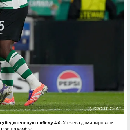
 убедительную победу 4:0.
Хозяева доминировали
нсов на камбэк.