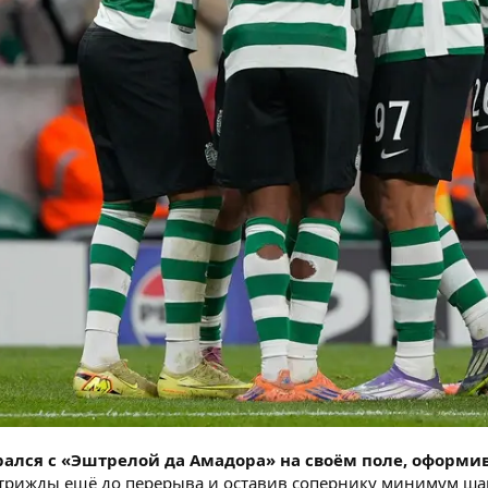
ался с «Эштрелой да Амадора» на своём поле, оформив
в трижды ещё до перерыва и оставив сопернику минимум ша