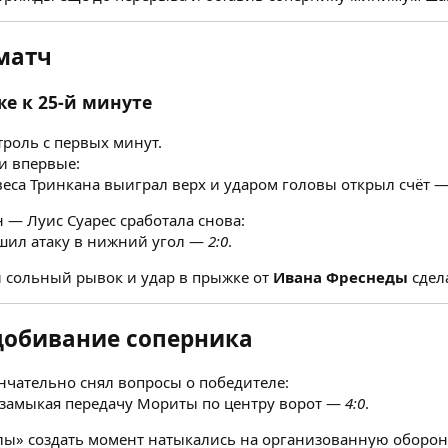
матч
е к 25-й минуте
троль с первых минут.
и впервые:
веса Тринкана выиграл верх и ударом головы открыл счёт 
н — Луис Суарес сработала снова:
шил атаку в нижний угол —
2:0
.
 сольный рывок и удар в прыжке от
Ивана Фреснеды
сдел
добивание соперника
нчательно снял вопросы о победителе:
замыкая передачу Мориты по центру ворот —
4:0
.
ы» создать момент натыкались на организованную оборону