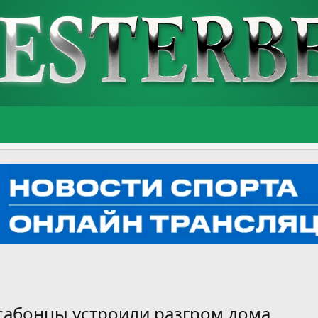
ссабонцы устроили разгром дома