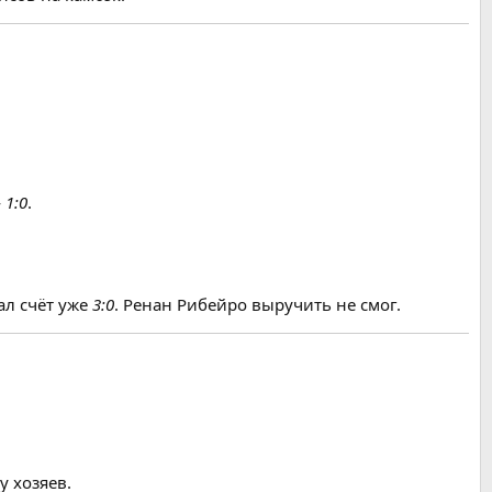
—
1:0
.
ал счёт уже
3:0
. Ренан Рибейро выручить не смог.
 хозяев.