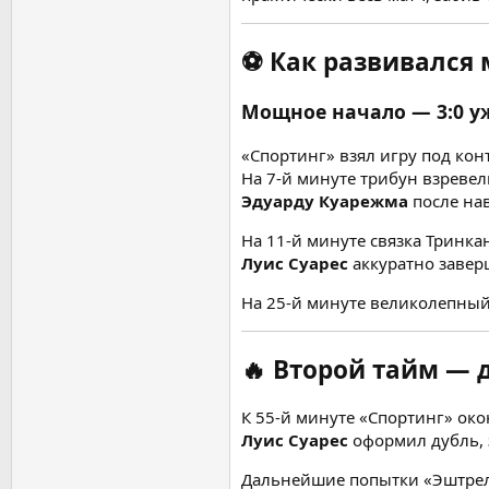
⚽ Как развивался 
Мощное начало — 3:0 уж
«Спортинг» взял игру под кон
На 7-й минуте трибун взревел
Эдуарду Куарежма
после на
На 11-й минуте связка Тринка
Луис Суарес
аккуратно завер
На 25-й минуте великолепный
🔥 Второй тайм — 
К 55-й минуте «Спортинг» око
Луис Суарес
оформил дубль, 
Дальнейшие попытки «Эштрел