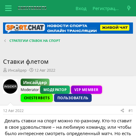
Вход
Регистрация
СТРАТЕГИИ СТАВОК НА СПОРТ
Ставки флетом
А
Д
Инсайдер
12 Авг 2022
в
а
т
т
Инсайдер
о
а
Moderator
МОДЕРАТОР
VIP MEMBER
р
н
т
а
CHESTERBETS
ПОЛЬЗОВАТЕЛЬ
е
ч
м
а
12 Авг 2022
#1
ы
л
а
Делать ставки на спорт можно по-разному. Кто-то ставит
в свое удовольствие – на любимую команду, или чтобы
было интереснее смотреть определенный матч. Но есть