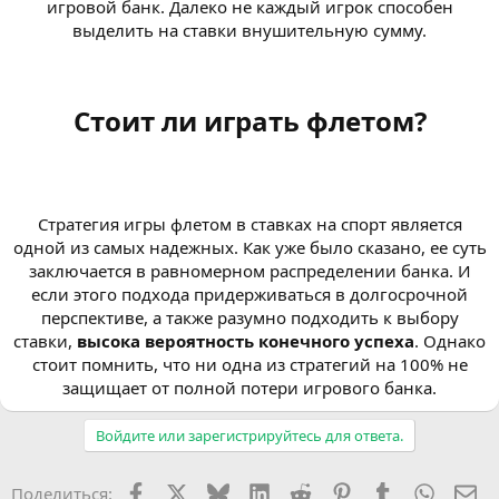
игровой банк. Далеко не каждый игрок способен
выделить на ставки внушительную сумму.
Стоит ли играть флетом?​
Стратегия игры флетом в ставках на спорт является
одной из самых надежных. Как уже было сказано, ее суть
заключается в равномерном распределении банка. И
если этого подхода придерживаться в долгосрочной
перспективе, а также разумно подходить к выбору
ставки,
высока вероятность конечного успеха
. Однако
стоит помнить, что ни одна из стратегий на 100% не
защищает от полной потери игрового банка.​
Войдите или зарегистрируйтесь для ответа.
Facebook
X (Twitter)
Bluesky
LinkedIn
Reddit
Pinterest
Tumblr
WhatsA
Эл
Поделиться: