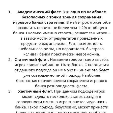
Академический флет
. Это
одна из наиболее
безопасных с точки зрения сохранения
игрового банка стратегия
. В ней игрок может себе
позволить ставить не более чем 1-2% от общего
банка. Сколько именно ставить, решает сам игрок –
в зависимости от результатов проведенных
предматчевых анализов. Есть возможность
небольшого риска, но вероятность быстрого
«слива» банка практически невозможна.​
Статичный флет
. Название говорит само за себя:
игрок ставит стабильно 1% от банка. Отклониться
от данного подхода он не может – иначе это будет
уже совершенно иной подход. Наиболее
безопасная с точки зрения сохранения игрового
банка разновидность флета.​
Хаотичный флет
. При данном подходе игрок
может сделать несколько ставок сразу, и в
совокупности иметь в игре значительную часть
банка. Такой подход, безусловно, может принести
большую, нежели в других ситуациях, прибыль.