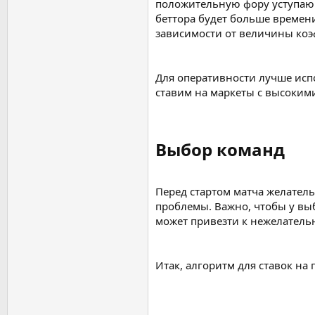
положительную фору уступающ
беттора будет больше времен
зависимости от величины коэф
Для оперативности лучше исп
ставим на маркеты с высоким
Выбор команд
Перед стартом матча желател
проблемы. Важно, чтобы у вы
может привезти к нежелатель
Итак, алгоритм для ставок на