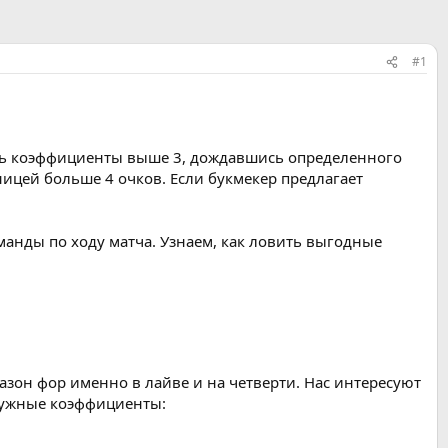
#1
мать коэффициенты выше 3, дождавшись определенного
ницей больше 4 очков. Если букмекер предлагает
манды по ходу матча. Узнаем, как ловить выгодные
зон фор именно в лайве и на четверти. Нас интересуют
 нужные коэффициенты: