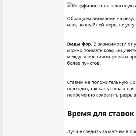
Обращаем внимание на резуль
или, по крайней мере, не уст
Виды фор.
В зависимости от 
можно поймать коэффициенты о
между значениями форы и прои
более пунктов.
Ставим на положительную фору
подходит, так как уступающая
непременно сократить разрыв 
Время для ставок 
Лучше следить за матчем в п