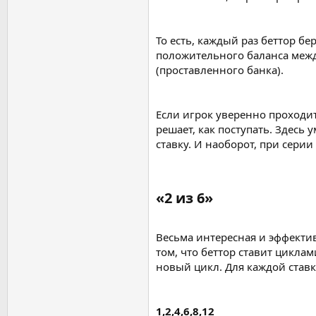
То есть, каждый раз беттор бе
положительного баланса межд
(проставленного банка).
Если игрок уверенно проходит
решает, как поступать. Здесь
ставку. И наоборот, при сери
«2 из 6»​
Весьма интересная и эффектив
том, что беттор ставит циклам
новый цикл. Для каждой ставк
1,2,4,6,8,12