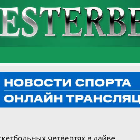
скетбольных четвертях в лайве