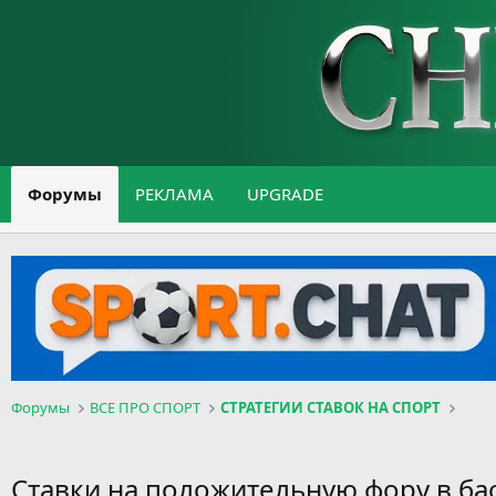
Форумы
РЕКЛАМА
UPGRADE
Форумы
ВСЕ ПРО СПОРТ
СТРАТЕГИИ СТАВОК НА СПОРТ
Ставки на положительную фору в ба