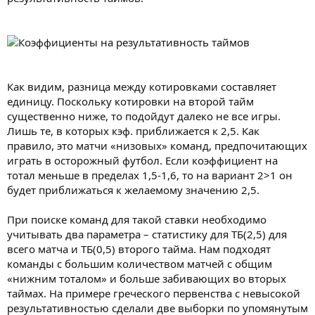
Как видим, разница между котировками составляет
единицу. Поскольку котировки на второй тайм
существенно ниже, то подойдут далеко не все игры.
Лишь те, в которых кэф. приближается к 2,5. Как
правило, это матчи «низовых» команд, предпочитающих
играть в осторожный футбол. Если коэффициент на
тотал меньше в пределах 1,5-1,6, то на вариант 2>1 он
будет приближаться к желаемому значению 2,5.
При поиске команд для такой ставки необходимо
учитывать два параметра – статистику для ТБ(2,5) для
всего матча и ТБ(0,5) второго тайма. Нам подходят
команды с большим количеством матчей с общим
«нижним тоталом» и больше забивающих во вторых
таймах. На примере греческого первенства с невысокой
результативностью сделали две выборки по упомянутым