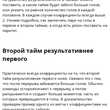
поставить, в каком тайме будет забито больше голов,
или указать на равное количество голов в каждой
половине. В каждом случае коэффициенты всегда выше
2. Узнаем подробно, как заключать пари на голы в
первом и втором таймах, а когда есть резон поставить на
паритет.
Второй тайм результативнее
первого​
Практически всегда коэффициенты на то, что второй
тайм результативнее первого ниже. Связано это с тем,
что после перерыва забивается больше голов. Обычно
команды осторожничают к перерыву, а потом
раскрываются и создают больше моментов, часть из
которых превращаются в голы. В доказательство
приведем пример одного из матча с коэффициентами на
результативность таймов: