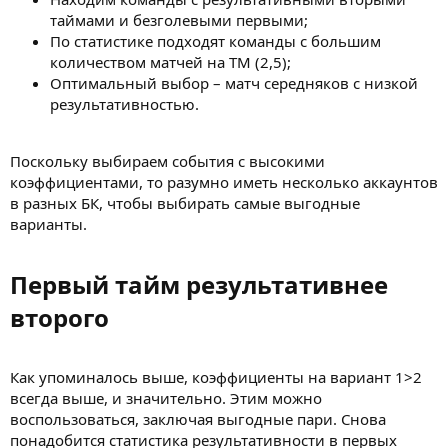
таймами и безголевыми первыми;
По статистике подходят команды с большим
количеством матчей на ТМ (2,5);
Оптимальный выбор – матч середняков с низкой
результативностью.
Поскольку выбираем события с высокими
коэффициентами, то разумно иметь несколько аккаунтов
в разных БК, чтобы выбирать самые выгодные
варианты.
Первый тайм результативнее
второго​
Как упоминалось выше, коэффициенты на вариант 1>2
всегда выше, и значительно. Этим можно
воспользоваться, заключая выгодные пари. Снова
понадобится статистика результативности в первых