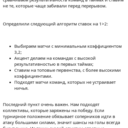
не те, которые чаще забивали перед перерывом.
Определили следующий алгоритм ставок на 1>2:
Выбираем матчи с минимальным коэффициентом
3,2;
Акцент делаем на командах с высокой
результативностью в первых таймах;
Ставим на топовые первенства, с более высокими
коэффициентами.
Подходят матчи команд, которых не устраивает
ничья.
Последний пункт очень важен. Нам подходят
коллективы, которые заряжены на победу. Если
турнирное положение обязывает соперников идти в
атаку большими силами, значит шансы на голы всегда