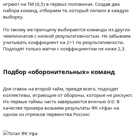
играют на ТМ (0,5) в первых половинах. Создав два
набора команд, отбираем те, который попали в каждую
выборку.
По такому же принципу выбираются команды из других
чемпионатов с низкой результативностью. Не забываем
учитывать коэффициент на 2>1 по результативности.
Подходят только матчи с коэффициентом не ниже 2,3.
Подбор «оборонительных» команд​
Для ставок на второй тайм, прежде всего, подходят
коллективы, играющие от обороны, которые не рискуют.
Их первые таймы часто завершаются вничью 0:0. В
качестве примера возьмем результаты ФК «Уфа» на
одном из отрезков первенства России: