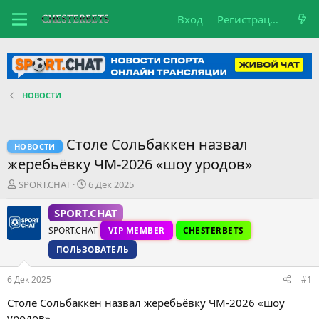
Вход
Регистрация
НОВОСТИ
Столе Сольбаккен назвал
НОВОСТИ
жеребьёвку ЧМ-2026 «шоу уродов»
А
Д
SPORT.CHAT
6 Дек 2025
в
а
т
т
SPORT.CHAT
о
а
SPORT.CHAT
VIP MEMBER
CHESTERBETS
р
н
т
а
ПОЛЬЗОВАТЕЛЬ
е
ч
м
а
6 Дек 2025
#1
ы
л
а
Столе Сольбаккен назвал жеребьёвку ЧМ-2026 «шоу
уродов»