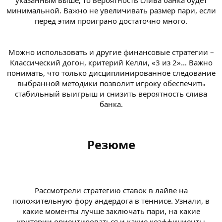
минимальной. Важно не увеличивать размер пари, если
перед этим проиграно достаточно много.
Можно использовать и другие финансовые стратегии –
Классический догон, критерий Келли, «3 из 2»… Важно
понимать, что только дисциплинированное следование
выбранной методики позволит игроку обеспечить
стабильный выигрыш и снизить вероятность слива
банка.
Резюме​
Рассмотрели стратегию ставок в лайве на
положительную фору андердога в теннисе. Узнали, в
какие моменты лучше заключать пари, на какие
критерии ориентироваться и какие коэффициенты