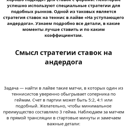
успешно используют специальные стратегии для
подобных рынков. Одной из таковых является
стратегия ставок на теннис в лайве «На уступающего
андердога». Узнаем подробно все детали, в какие
моменты лучше ставить и по каким
коэффициентам.
Смысл стратегии ставок на
андердога​
Задача — найти в лайве такие матчи, в которых один из
теннисистов уверенно обыгрывает соперника по
геймам. Счет в партии может быть 5:2, 4:1 или
подобный. Желательно, чтобы минимальное
преимущество составляло 3 гейма. Наблюдаем за матчем
в прямой трансляции в стартовые минуты и замечаем
важные детали: