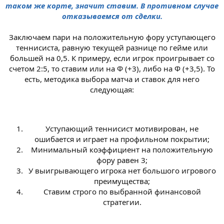
таком же корте, значит ставим. В противном случае
отказываемся от сделки.
Заключаем пари на положительную фору уступающего
теннисиста, равную текущей разнице по гейме или
большей на 0,5. К примеру, если игрок проигрывает со
счетом 2:5, то ставим или на Ф (+3), либо на Ф (+3,5). То
есть, методика выбора матча и ставок для него
следующая:
Уступающий теннисист мотивирован, не
ошибается и играет на профильном покрытии;​
Минимальный коэффициент на положительную
фору равен 3;​
У выигрывающего игрока нет большого игрового
преимущества;​
Ставим строго по выбранной финансовой
стратегии.​