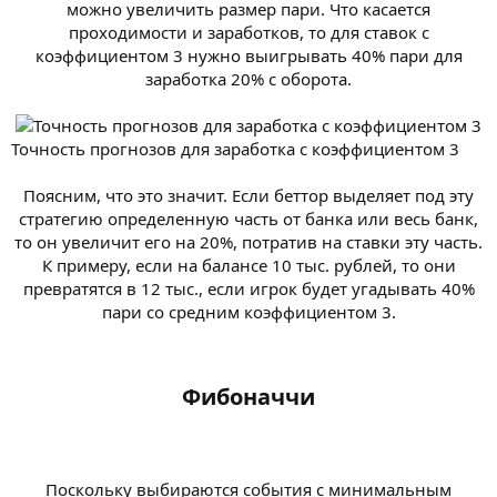
можно увеличить размер пари. Что касается
проходимости и заработков, то для ставок с
коэффициентом 3 нужно выигрывать 40% пари для
заработка 20% с оборота.
Точность прогнозов для заработка с коэффициентом 3
Поясним, что это значит. Если беттор выделяет под эту
стратегию определенную часть от банка или весь банк,
то он увеличит его на 20%, потратив на ставки эту часть.
К примеру, если на балансе 10 тыс. рублей, то они
превратятся в 12 тыс., если игрок будет угадывать 40%
пари со средним коэффициентом 3.
Фибоначчи​
Поскольку выбираются события с минимальным