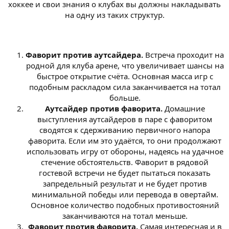
хоккее и свои знания о клубах вы должны накладывать
на одну из таких структур.
Фаворит против аутсайдера.
Встреча проходит на
родной для клуба арене, что увеличивает шансы на
быстрое открытие счёта. Основная масса игр с
подобным раскладом сила заканчивается на тотал
больше.​
Аутсайдер против фаворита.
Домашние
выступления аутсайдеров в паре с фаворитом
сводятся к сдерживанию первичного напора
фаворита. Если им это удаётся, то они продолжают
использовать игру от обороны, надеясь на удачное
стечение обстоятельств. Фаворит в рядовой
гостевой встречи не будет пытаться показать
запредельный результат и не будет против
минимальной победы или перевода в овертайм.
Основное количество подобных противостояний
заканчиваются на тотал меньше.​
Фаворит против фаворита.
Самая интересная и в