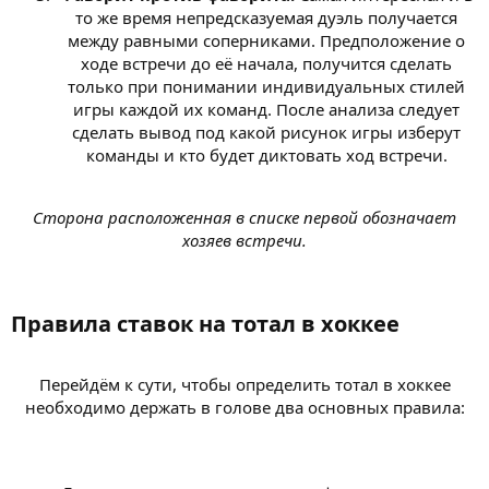
то же время непредсказуемая дуэль получается
между равными соперниками. Предположение о
ходе встречи до её начала, получится сделать
только при понимании индивидуальных стилей
игры каждой их команд. После анализа следует
сделать вывод под какой рисунок игры изберут
команды и кто будет диктовать ход встречи.​
Сторона расположенная в списке первой обозначает
хозяев встречи.
Правила ставок на тотал в хоккее​
Перейдём к сути, чтобы определить тотал в хоккее
необходимо держать в голове два основных правила: