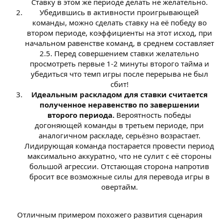
Ставку в этом же периоде делать не желательно.​
Убедившись в активности проигрывающей
команды, можно сделать ставку на её победу во
втором периоде, коэффициенты на этот исход, при
начальном равенстве команд, в среднем составляет
2.5. Перед совершением ставки желательно
просмотреть первые 1-2 минуты второго тайма и
убедиться что темп игры после перерыва не был
сбит!​
Идеальным раскладом для ставки считается
полученное неравенство по завершении
второго периода.
Вероятность победы
догоняющей команды в третьем периоде, при
аналогичном раскладе, серьёзно возрастает.
Лидирующая команда постарается провести период
максимально аккуратно, что не сулит с её стороны
большой агрессии. Отстающая сторона напротив
бросит все возможные силы для перевода игры в
овертайм.​
Отличным примером похожего развития сценария