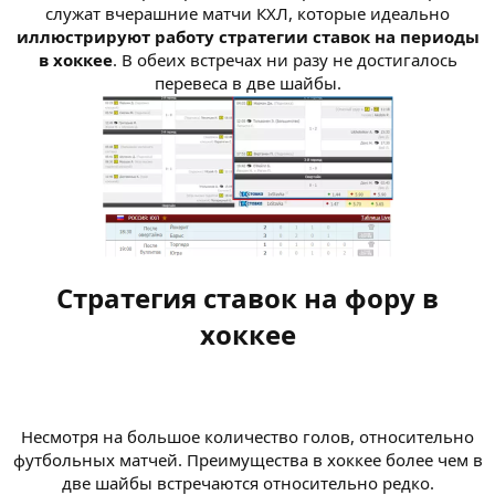
служат вчерашние матчи КХЛ, которые идеально
иллюстрируют работу стратегии ставок на периоды
в хоккее
. В обеих встречах ни разу не достигалось
перевеса в две шайбы.
Стратегия ставок на фору в
хоккее​
Несмотря на большое количество голов, относительно
футбольных матчей. Преимущества в хоккее более чем в
две шайбы встречаются относительно редко.