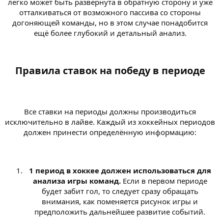
легко может быть развёрнута в обратную сторону и уже
отталкиваться от возможного пассива со стороны
догоняющей команды, но в этом случае понадобится
ещё более глубокий и детальный анализ.
Правила ставок на победу в периоде​
Все ставки на периоды должны производиться
исключительно в лайве. Каждый из хоккейных периодов
должен принести определённую информацию:
1 период в хоккее должен использоваться для
анализа игры команд.
Если в первом периоде
будет забит гол, то следует сразу обращать
внимания, как поменяется рисунок игры и
предположить дальнейшее развитие событий.