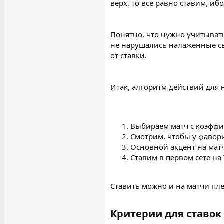
верх, то все равно ставим, и
Понятно, что нужно учитыват
не нарушались налаженные св
от ставки.
Итак, алгоритм действий для 
Выбираем матч с коэффиц
Смотрим, чтобы у фавор
Основной акцент на мат
Ставим в первом сете на
Ставить можно и на матчи пл
Критерии для ставок 