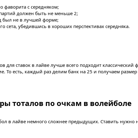
о фаворита с середняком;
 партий должен быть не меньше 2;
д был не в лучшей форме;
го сета, убедившись в хороших перспективах середняка.
ов для ставок в лайве лучше всего подходит классический 
ие. То есть, каждый раз делим банк на 25 и получаем разме
ры тоталов по очкам в волейболе​
йбол в лайве немного сложнее предыдущих. Ставить нужно 