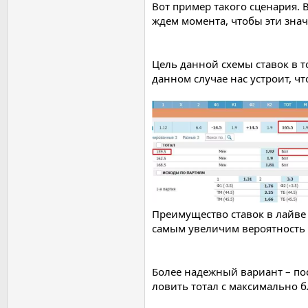
Вот пример такого сценария. В
ждем момента, чтобы эти знач
Цель данной схемы ставок в т
данном случае нас устроит, 
Преимущество ставок в лайве 
самым увеличим вероятность 
Более надежный вариант – пос
ловить тотал с максимально 