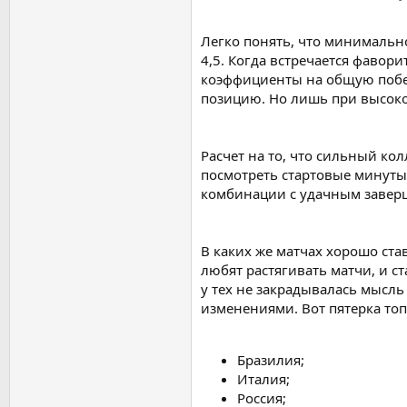
Легко понять, что минимально
4,5. Когда встречается фавори
коэффициенты на общую побе
позицию. Но лишь при высоко
Расчет на то, что сильный кол
посмотреть стартовые минуты
комбинации с удачным завер
В каких же матчах хорошо став
любят растягивать матчи, и 
у тех не закрадывалась мысл
изменениями. Вот пятерка топ
Бразилия;
Италия;
Россия;