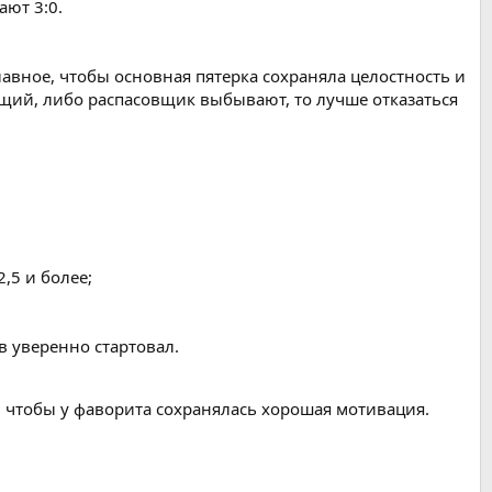
ают 3:0.
авное, чтобы основная пятерка сохраняла целостность и
ий, либо распасовщик выбывают, то лучше отказаться
,5 и более;
в уверенно стартовал.
, чтобы у фаворита сохранялась хорошая мотивация.