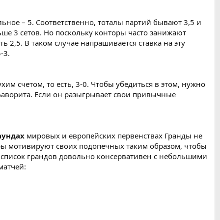
ьное – 5. Соответственно, тоталы партий бывают 3,5 и
льше 3 сетов. Но поскольку конторы часто занижают
 2,5. В таком случае напрашивается ставка на эту
-3.
хим счетом, то есть, 3-0. Чтобы убедиться в этом, нужно
фаворита. Если он разыгрывает свои привычные
аундах
мировых и европейских первенствах Гранды не
еры мотивируют своих подопечных таким образом, чтобы
 список грандов довольно консервативен с небольшими
матчей: