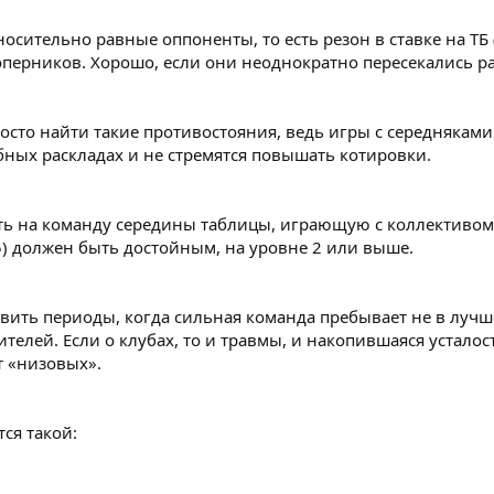
осительно равные оппоненты, то есть резон в ставке на ТБ 
перников. Хорошо, если они неоднократно пересекались ране
просто найти такие противостояния, ведь игры с середняка
бных раскладах и не стремятся повышать котировки.
ь на команду середины таблицы, играющую с коллективом и
5) должен быть достойным, на уровне 2 или выше.
ить периоды, когда сильная команда пребывает не в лучшем
елей. Если о клубах, то и травмы, и накопившаяся усталос
т «низовых».
тся такой: