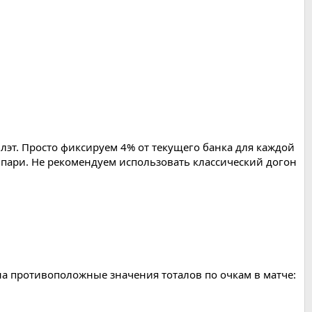
флэт. Просто фиксируем 4% от текущего банка для каждой
р пари. Не рекомендуем использовать классический догон
на противоположные значения тоталов по очкам в матче: