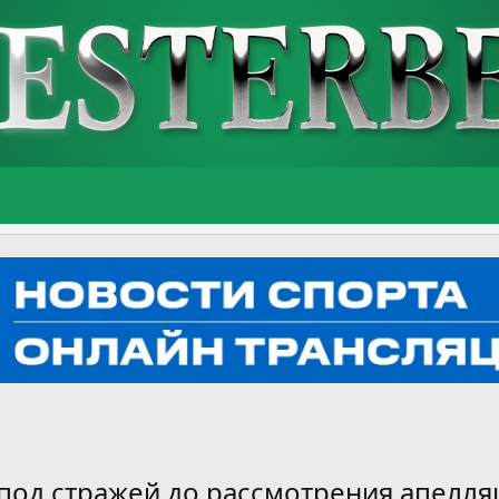
 под стражей до рассмотрения апелля