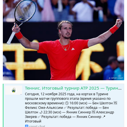
Теннис. Итоговый турнир ATP 2025 — Турин, Италия (одиночный разряд, групповой этап) » SPORTCHAT - Новости спорта | Футбол | Онлайн трансляции | Чат | Результаты матчей | Спорт | Прогнозы на спорт
Сегодня, 12 ноября 2025 года, на кортах в Турине
прошли матчи группового этапа (время указано по
московскому времени): 🕓 16:00 (мск) — Бен Шелтон 🆚
Феликс Оже-Альяссим ✅ Результат: победа — Бен
Шелтон 🌙 22:30 (мск) — Янник Синнер 🆚 Александр
Зверев ✅ Результат: победа — Янник Синнер 📍
Итоговый
sport.chat