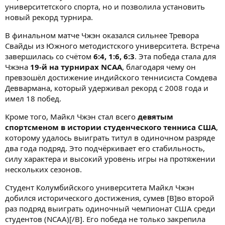
университетского спорта, но и позволила установить
новый рекорд турнира.
В финальном матче Чжэн оказался сильнее Тревора
Свайды из Южного методистского университета. Встреча
завершилась со счётом
6:4, 1:6, 6:3
. Эта победа стала для
Чжэна
19-й на турнирах NCAA
, благодаря чему он
превзошёл достижение индийского теннисиста Сомдева
Деввармана, который удерживал рекорд с 2008 года и
имел 18 побед.
Кроме того, Майкл Чжэн стал всего
девятым
спортсменом в истории студенческого тенниса США
,
которому удалось выиграть титул в одиночном разряде
два года подряд. Это подчёркивает его стабильность,
силу характера и высокий уровень игры на протяжении
нескольких сезонов.
Студент Колумбийского университета Майкл Чжэн
добился исторического достижения, сумев [B]во второй
раз подряд выиграть одиночный чемпионат США среди
студентов (NCAA)[/B]. Его победа не только закрепила