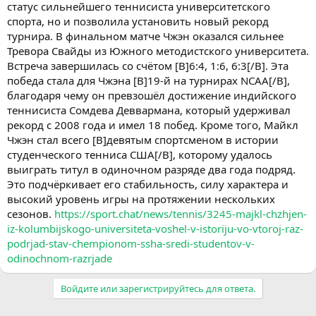
статус сильнейшего теннисиста университетского
спорта, но и позволила установить новый рекорд
турнира. В финальном матче Чжэн оказался сильнее
Тревора Свайды из Южного методистского университета.
Встреча завершилась со счётом [B]6:4, 1:6, 6:3[/B]. Эта
победа стала для Чжэна [B]19-й на турнирах NCAA[/B],
благодаря чему он превзошёл достижение индийского
теннисиста Сомдева Деввармана, который удерживал
рекорд с 2008 года и имел 18 побед. Кроме того, Майкл
Чжэн стал всего [B]девятым спортсменом в истории
студенческого тенниса США[/B], которому удалось
выиграть титул в одиночном разряде два года подряд.
Это подчёркивает его стабильность, силу характера и
высокий уровень игры на протяжении нескольких
сезонов.
https://sport.chat/news/tennis/3245-majkl-chzhjen-
iz-kolumbijskogo-universiteta-voshel-v-istoriju-vo-vtoroj-raz-
podrjad-stav-chempionom-ssha-sredi-studentov-v-
odinochnom-razrjade
Войдите или зарегистрируйтесь для ответа.