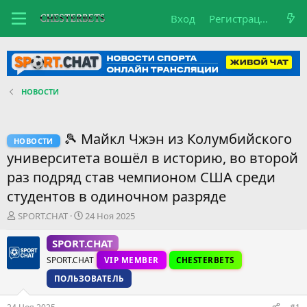
Вход
Регистрация
НОВОСТИ
🎾 Майкл Чжэн из Колумбийского
НОВОСТИ
университета вошёл в историю, во второй
раз подряд став чемпионом США среди
студентов в одиночном разряде
А
Д
SPORT.CHAT
24 Ноя 2025
в
а
т
т
SPORT.CHAT
о
а
SPORT.CHAT
VIP MEMBER
CHESTERBETS
р
н
т
а
ПОЛЬЗОВАТЕЛЬ
е
ч
м
а