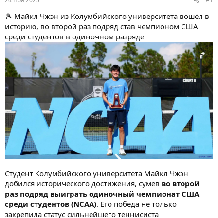
24 Ноя 2025
#1
ы
л
а
🎾 Майкл Чжэн из Колумбийского университета вошёл в
историю, во второй раз подряд став чемпионом США
среди студентов в одиночном разряде
Студент Колумбийского университета Майкл Чжэн
добился исторического достижения, сумев
во второй
раз подряд выиграть одиночный чемпионат США
среди студентов (NCAA)
. Его победа не только
закрепила статус сильнейшего теннисиста