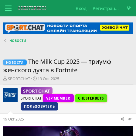
Вход
Регистрация
НОВОСТИ
The Milk Cup 2025 — триумф
НОВОСТИ
женского дуэта в Fortnite
А
Д
SPORT.CHAT
19 Окт 2025
в
а
т
т
SPORT.CHAT
о
а
SPORT.CHAT
VIP MEMBER
CHESTERBETS
р
н
т
а
ПОЛЬЗОВАТЕЛЬ
е
ч
м
а
19 Окт 2025
#1
ы
л
а