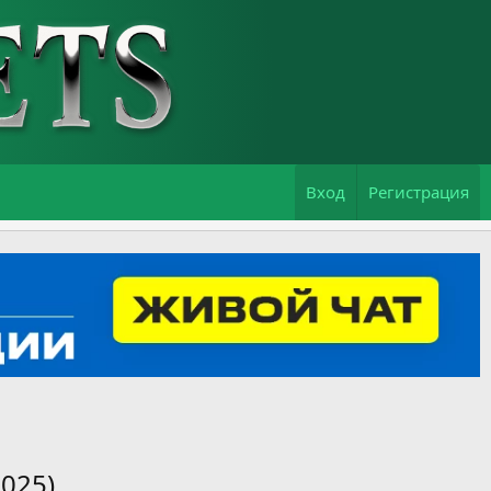
Вход
Регистрация
025)