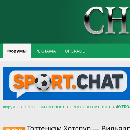
Форумы
РЕКЛАМА
UPGRADE
Форумы
ПРОГНОЗЫ НА СПОРТ
ПРОГНОЗЫ НА СПОРТ
ФУТБО
Тоттенхэм Хотспур — Вильярр
ПРОГНОЗ