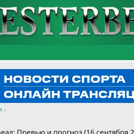
Л
еал: Превью и прогноз (16 сентября 2