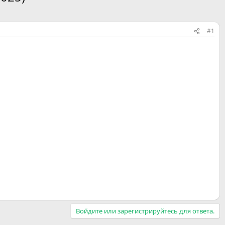
#1
Войдите или зарегистрируйтесь для ответа.