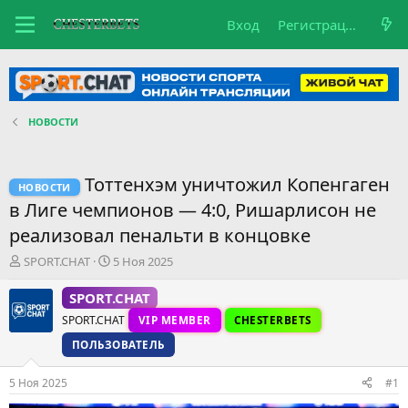
Вход
Регистрация
НОВОСТИ
Тоттенхэм уничтожил Копенгаген
НОВОСТИ
в Лиге чемпионов — 4:0, Ришарлисон не
реализовал пенальти в концовке
А
Д
SPORT.CHAT
5 Ноя 2025
в
а
т
т
SPORT.CHAT
о
а
SPORT.CHAT
VIP MEMBER
CHESTERBETS
р
н
т
а
ПОЛЬЗОВАТЕЛЬ
е
ч
м
а
5 Ноя 2025
#1
ы
л
а