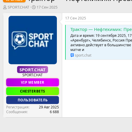
А
Д
SPORT.CHAT
17 Сен 2025
в
а
т
т
17 Сен 2025
о
а
р
н
Трактор — Нефтехимик: Превью и прогноз (19 сентября 2025)
т
а
Дата и время: 19 сентября 2025, 
е
ч
«Аренбург», Челябинск, Россия П
м
а
активно действует в большинстве
ы
л
матче и
а
sport.chat
SPORT.CHAT
SPORT.CHAT
VIP MEMBER
CHESTERBETS
ПОЛЬЗОВАТЕЛЬ
Регистрация
29 Авг 2025
Сообщения
6 688