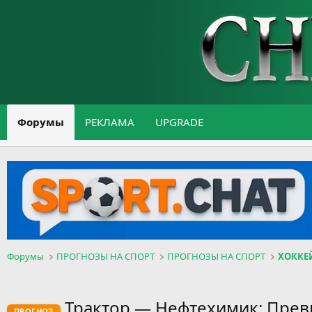
Форумы
РЕКЛАМА
UPGRADE
Форумы
ПРОГНОЗЫ НА СПОРТ
ПРОГНОЗЫ НА СПОРТ
ХОККЕ
Трактор — Нефтехимик: Превь
ПРОГНОЗ