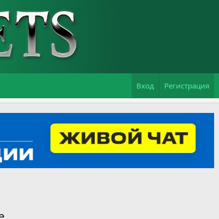
Вход
Регистрация
е