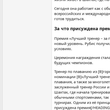
Сегодня она работает как с 
всероссийских и международн
готов трудиться.
За что присуждена пре
Премия «Лучший тренер – за 
новый уровень. Рубис получил
условиях.
Церемония награждения стала
будущих чемпионов.
Тренер по плаванию из [B]гор
номинации [B]«Лучший тренер
плавания, а также за многоле
заслуженный тренер России и
Шахтах, где начала тренирова
обычными спортсменами, так 
турнирах. Одним из её принци
присуждена премия[/HEADING]