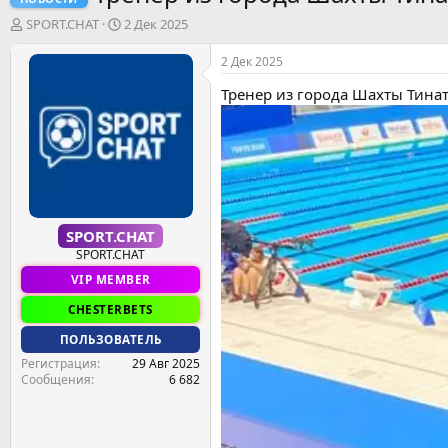
А
Д
SPORT.CHAT
2 Дек 2025
в
а
т
т
2 Дек 2025
о
а
Тренер из города Шахты Тин
р
н
т
а
е
ч
м
а
ы
л
а
SPORT.CHAT
SPORT.CHAT
VIP MEMBER
CHESTERBETS
ПОЛЬЗОВАТЕЛЬ
Регистрация
29 Авг 2025
Сообщения
6 682