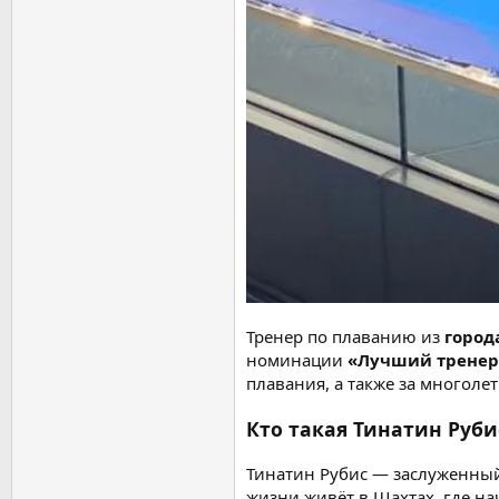
Тренер по плаванию из
город
номинации
«Лучший тренер 
плавания, а также за многоле
Кто такая Тинатин Руби
Тинатин Рубис — заслуженный
жизни живёт в Шахтах, где на