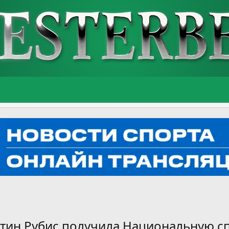
атин Рубис получила Национальную с