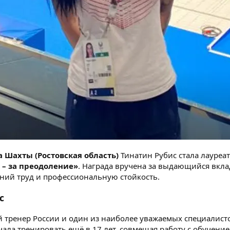
а Шахты (Ростовская область)
Тинатин Рубис стала лауреа
– за преодоление»
. Награда вручена за выдающийся вкла
тний труд и профессиональную стойкость.
с
 тренер России и один из наиболее уважаемых специалисто
чала тренировать ещё в 17 лет, совмещая работу с обучени