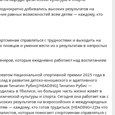
неоднократно добивались высоких результатов на
ние равных возможностей всем детям — каждому, кто
ортсменам справляться с трудностями и выходить на
 пловцов и умение вести их к результатам в непростых
енеров, которые ежедневно работают над воспитанием
ауреатом Национальной спортивной премии 2025 года в
клад в развитие детско-юношеского и адаптивного
такая Тинатин Рубис[/HEADING] Тинатин Рубис —
одилась в Тбилиси, но большую часть жизни живёт в
зической культуры и спорта. Сегодня она работает как с
соких результатов на всероссийских и международных
тям — каждому, кто готов трудиться. [HEADING=2]За что
алистов, которые помогают спортсменам справляться с