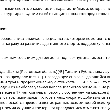
обычными спортсменами, так и с паралимпийцами, которые 
ых турнирах. Одним из её принципов остаётся предоставле
мия
преодоление» отмечает специалистов, которые помогают сп
а награду за развитие адаптивного спорта, поддержку юных
 важным событием для региона, подчеркнув значимость тр
ода Шахты (Ростовская область)[/B] Тинатин Рубис стала л
 – за преодоление»[/B]. Награда вручена за выдающийся в
тний труд и профессиональную стойкость. [HEADING=2]Кто 
 один из наиболее уважаемых специалистов региона. Она р
ть ещё в 17 лет, совмещая работу с обучением на кафедре фи
и с паралимпийцами, которые неоднократно добивались вы
пов остаётся предоставление равных возможностей всем де
 Премия «Лучший тренер – за преодоление» отмечает специ